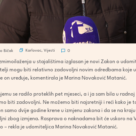
Karlovac
,
Vijesti
o Bičak
0
mimoilaženja u stajalištima izglasan je novi Zakon o udomite
telji mogu biti relativno zadovoljni novim odredbama koje u
je on uređuje, komentirala je Marina Novaković Matanić.
emu se radilo proteklih pet mjeseci, a i ja sam bila u radnoj 
 biti zadovoljni. Ne možemo biti najsretniji i reći kako je t
n samo dvije godine krene u izmjenu zakona i da se na kraju 
ljni zbog izmjena. Rasprava o naknadama bit će uskoro na Vl
 – rekla je udomiteljica Marina Novaković Matanić.