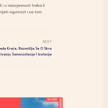
 i u neizvjesnosti treba li
jeti sigurnost i na tom
NEXT
jede Kraće, Razmišlja Se O Skra
Ćivanju Samoizolacije I Izolacije