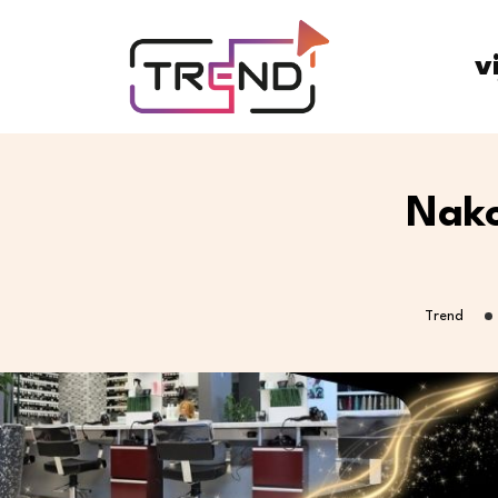
v
Nako
Trend