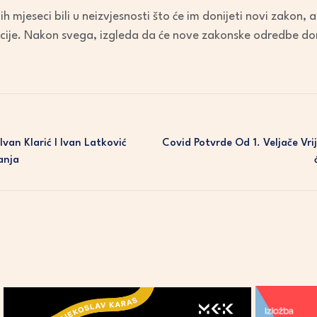
h mjeseci bili u neizvjesnosti što će im donijeti novi zakon, ali
cije. Nakon svega, izgleda da će nove zakonske odredbe doni
van Klarić I Ivan Latković
Covid Potvrde Od 1. Veljače Vri
anja