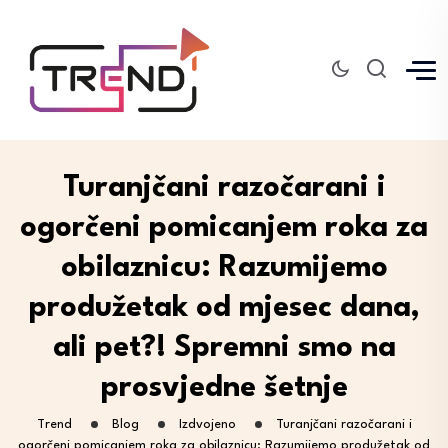
Turanjčani razočarani i
ogorčeni pomicanjem roka za
obilaznicu: Razumijemo
produžetak od mjesec dana,
ali pet?! Spremni smo na
prosvjedne šetnje
Trend
Blog
Izdvojeno
Turanjčani razočarani i
ogorčeni pomicanjem roka za obilaznicu: Razumijemo produžetak od