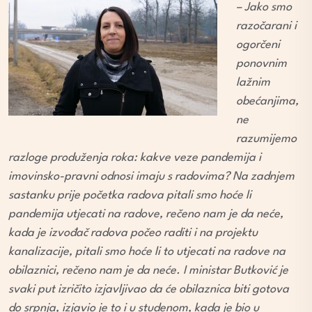
– Jako smo
razočarani i
ogorčeni
ponovnim
lažnim
obećanjima,
ne
razumijemo
razloge produženja roka: kakve veze pandemija i
imovinsko-pravni odnosi imaju s radovima? Na zadnjem
sastanku prije početka radova pitali smo hoće li
pandemija utjecati na radove, rečeno nam je da neće,
kada je izvođač radova počeo raditi i na projektu
kanalizacije, pitali smo hoće li to utjecati na radove na
obilaznici, rečeno nam je da neće. I ministar Butković je
svaki put izričito izjavljivao da će obilaznica biti gotova
do srpnja, izjavio je to i u studenom, kada je bio u