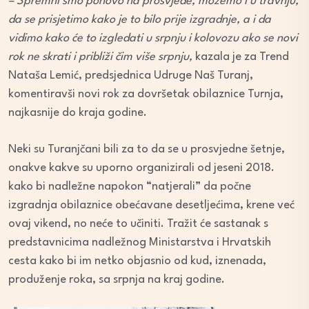
– Spremni smo ponovo na prosvjede, možemo i u travnju,
da se prisjetimo kako je to bilo prije izgradnje, a i da
vidimo kako će to izgledati u srpnju i kolovozu ako se novi
rok ne skrati i približi čim više srpnju,
kazala je za Trend
Nataša Lemić, predsjednica Udruge Naš Turanj,
komentiravši novi rok za dovršetak obilaznice Turnja,
najkasnije do kraja godine.
Neki su Turanjčani bili za to da se u prosvjedne šetnje,
onakve kakve su uporno organizirali od jeseni 2018.
kako bi nadležne napokon “natjerali” da počne
izgradnja obilaznice obećavane desetljećima, krene već
ovaj vikend, no neće to učiniti. Tražit će sastanak s
predstavnicima nadležnog Ministarstva i Hrvatskih
cesta kako bi im netko objasnio od kud, iznenada,
produženje roka, sa srpnja na kraj godine.