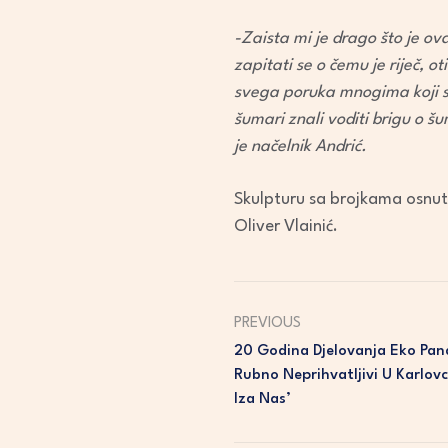
-Zaista mi je drago što je ova
zapitati se o čemu je riječ, o
svega poruka mnogima koji se
šumari znali voditi brigu o š
je načelnik Andrić.
Skulpturu sa brojkama osnutka
Oliver Vlainić.
PREVIOUS
20 Godina Djelovanja Eko Pana:
Rubno Neprihvatljivi U Karlov
Iza Nas’