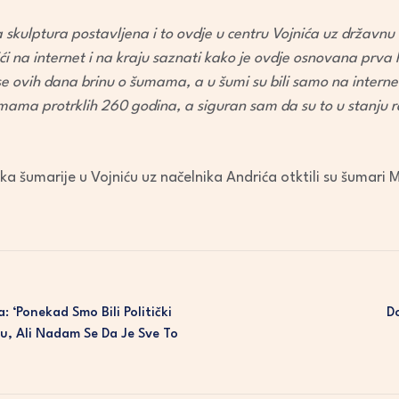
 skulptura postavljena i to ovdje u centru Vojnića uz državnu c
tići na internet i na kraju saznati kako je ovdje osnovana prva
 ovih dana brinu o šumama, a u šumi su bili samo na interne
umama protrklih 260 godina, a siguran sam da su to u stanju r
 šumarije u Vojniću uz načelnika Andrića otktili su šumari Ma
 ‘Ponekad Smo Bili Politički
D
cu, Ali Nadam Se Da Je Sve To