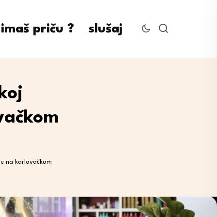
imaš priču ?
slušaj
koj
ovačkom
ne na karlovačkom