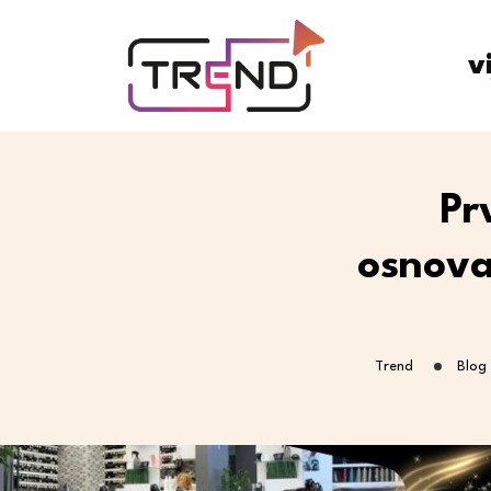
v
Pr
osnova
Trend
Blog