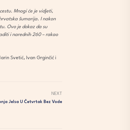
estu. Mnogi će je vidjeti,
 hrvatska šumarija. I nakon
tu. Ovo je dokaz da su
aditi i narednih 260 – rakao
rin Svetić, Ivan Grginčić i
NEXT
onja Jelsa U Četvrtak Bez Vode