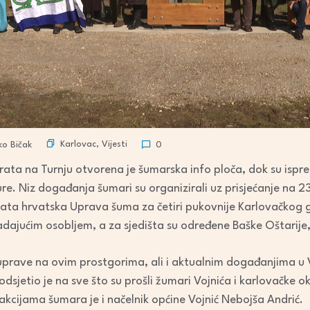
Karlovac
,
Vijesti
o Bičak
0
ta na Turnju otvorena je šumarska info ploča, dok su ispre
re. Niz događanja šumari su organizirali uz prisjećanje na 2
ata hrvatska Uprava šuma za četiri pukovnije Karlovačkog 
padajućim osobljem, a za sjedišta su određene Baške Oštarije
prave na ovim prostgorima, ali i aktualnim događanjima u Vo
dsjetio je na sve što su prošli žumari Vojnića i karlovačke ok
kcijama šumara je i načelnik općine Vojnić Nebojša Andrić.