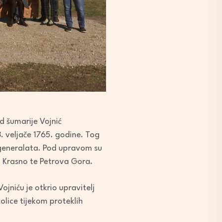
d šumarije Vojnić
3. veljače 1765. godine. Tog
generalata. Pod upravom su
, Krasno te Petrova Gora.
jniću je otkrio upravitelj
olice tijekom proteklih