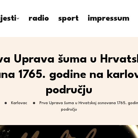
ijesti
radio
sport
impressum
va Uprava šuma u Hrvats
na 1765. godine na karl
području
Karlovac
Prva Uprava šuma u Hrvatskoj osnovana 1765. godi
području