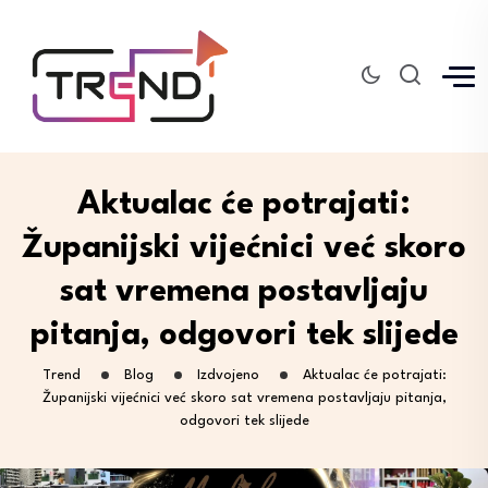
Aktualac će potrajati:
Županijski vijećnici već skoro
sat vremena postavljaju
pitanja, odgovori tek slijede
Trend
Blog
Izdvojeno
Aktualac će potrajati:
Županijski vijećnici već skoro sat vremena postavljaju pitanja,
odgovori tek slijede