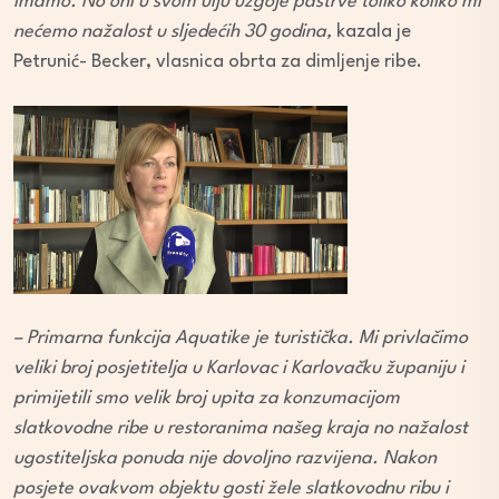
imamo. No oni u svom ulju uzgoje pastrve toliko koliko mi
nećemo nažalost u sljedećih 30 godina,
kazala je
Petrunić- Becker, vlasnica obrta za dimljenje ribe.
– Primarna funkcija Aquatike je turistička. Mi privlačimo
veliki broj posjetitelja u Karlovac i Karlovačku županiju i
primijetili smo velik broj upita za konzumacijom
slatkovodne ribe u restoranima našeg kraja no nažalost
ugostiteljska ponuda nije dovoljno razvijena. Nakon
posjete ovakvom objektu gosti žele slatkovodnu ribu i