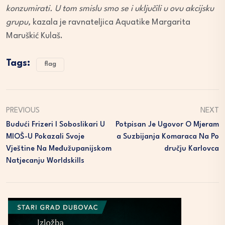
konzumirati. U tom smislu smo se i uključili u ovu akcijsku
grupu,
kazala je ravnateljica Aquatike Margarita
Maruškić Kulaš.
Tags:
flag
PREVIOUS
NEXT
Budući Frizeri I Soboslikari U
Potpisan Je Ugovor O Mjeram
MIOŠ-U Pokazali Svoje
A Suzbijanja Komaraca Na Po
Vještine Na Međužupanijskom
Dručju Karlovca
Natjecanju Worldskills