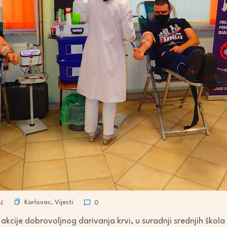
Karlovac
,
Vijesti
ić
0
 akcije dobrovoljnog darivanja krvi, u suradnji srednjih škola