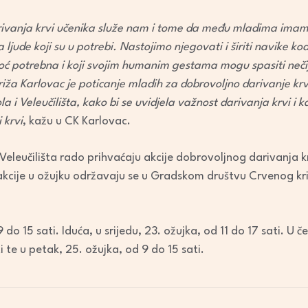
arivanja krvi učenika služe nam i tome da među mladima imam
 ljude koji su u potrebi. Nastojimo njegovati i širiti navike ko
ć potrebna i koji svojim humanim gestama mogu spasiti nečiji
ža Karlovac je poticanje mladih za dobrovoljno darivanje krv
a i Veleučilišta, kako bi se uvidjela važnost darivanja krvi i ka
 krvi
, kažu u CK Karlovac.
 Veleučilišta rado prihvaćaju akcije dobrovoljnog darivanja kr
ve akcije u ožujku održavaju se u Gradskom društvu Crvenog k
 do 15 sati. Iduća, u srijedu, 23. ožujka, od 11 do 17 sati. U č
i te u petak, 25. ožujka, od 9 do 15 sati.