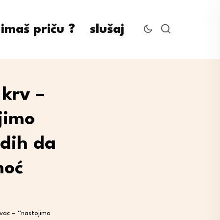
imaš priču ?
slušaj
 krv –
jimo
adih da
moć
lovac – “nastojimo