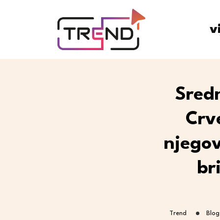
v
Sredn
Crv
njegov
br
Trend
Blog