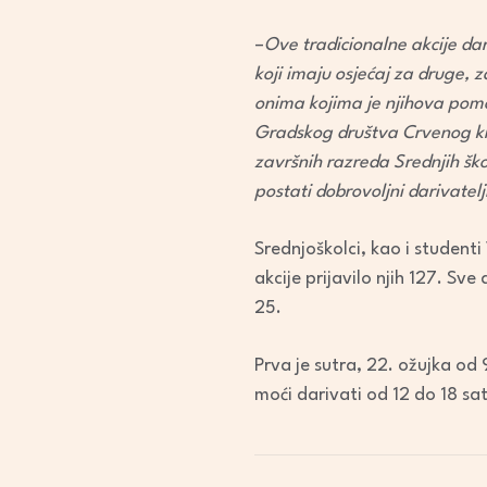
–
Ove tradicionalne akcije d
koji imaju osjećaj za druge, za
onima kojima je njihova pomo
Gradskog društva Crvenog kri
završnih razreda Srednjih škol
postati dobrovoljni darivatelji
Srednjoškolci, kao i studenti
akcije prijavilo njih 127. S
25.
Prva je sutra, 22. ožujka od 9
moći darivati od 12 do 18 sat