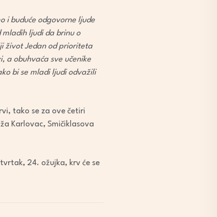
o i buduće odgovorne ljude
d mladih ljudi da brinu o
 život Jedan od prioriteta
i, a obuhvaća sve učenike
ko bi se mladi ljudi odvažili
vi, tako se za ove četiri
riža Karlovac, Smičiklasova
etvrtak, 24. ožujka, krv će se