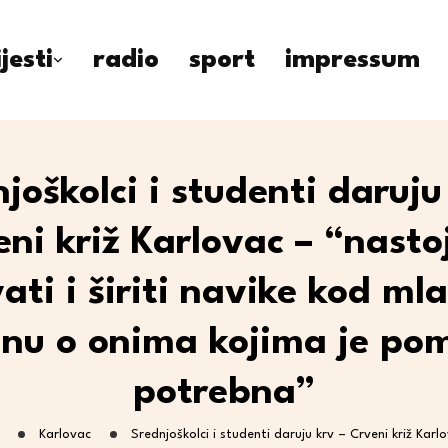
ijesti
radio
sport
impressum
joškolci i studenti daruju
eni križ Karlovac – “nasto
ati i širiti navike kod ml
inu o onima kojima je po
potrebna”
Karlovac
Srednjoškolci i studenti daruju krv – Crveni križ Kar