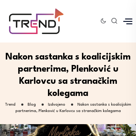
Nakon sastanka s koalicijskim
partnerima, Plenković u
Karlovcu sa stranačkim
kolegama
Trend
Blog
Izdvojeno
Nakon sastanka s koalicijskim
partnerima, Plenković u Karlovcu sa stranačkim kolegama