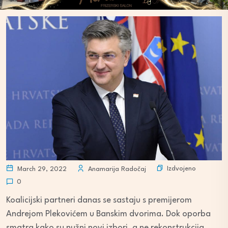
Izdvojeno
March 29, 2022
Anamarija Radočaj
0
Koalicijski partneri danas se sastaju s premijerom
Andrejom Plekovićem u Banskim dvorima. Dok oporba
smatra kako su nužni novi izbori, a ne rekonstrukcija