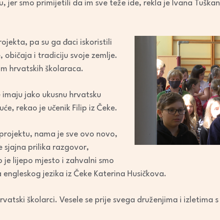
jer smo primijetili da im sve teže ide, rekla je Ivana Tuškan
ojekta, pa su ga đaci iskoristili
 običaja i tradiciju svoje zemlje.
m hrvatskih školaraca.
 imaju jako ukusnu hrvatsku
e, rekao je učenik Filip iz Čeke.
projektu, nama je sve ovo novo,
 sjajna prilika razgovor,
 je lijepo mjesto i zahvalni smo
a engleskog jezika iz Čeke Katerina Husičkova.
vatski školarci. Vesele se prije svega druženjima i izletima s v