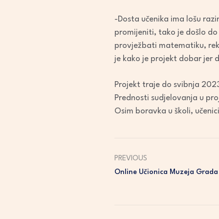
-Dosta učenika ima lošu razi
promijeniti, tako je došlo d
provježbati matematiku, rekl
je kako je projekt dobar jer d
Projekt traje do svibnja 2023
Prednosti sudjelovanja u proje
Osim boravka u školi, učenic
PREVIOUS
Online Učionica Muzeja Grada