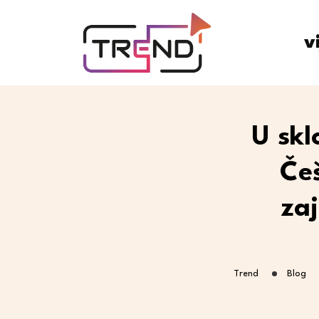
v
U skl
Češ
za
Trend
Blog