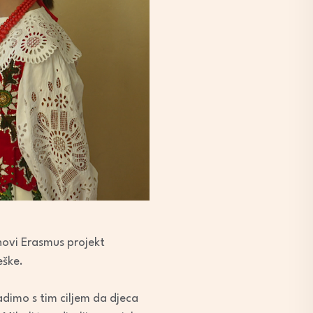
novi Erasmus projekt
eške.
adimo s tim ciljem da djeca