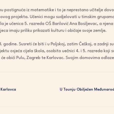
nu postignuća iz matematike i to je neprestano učitelje dovo
o ovog projekta. Učenici mogu sudjelovati u timskim grupama
a je učenica 5. razreda OŠ Barilović Ana Bosiljevac, a njena
jeca imaju priliku prikazati kulturu i običaje svoje zemlje.
. godine. Susreti će biti i u Poljskoj, zatim Češkoj, a zadnji 
ktu osjeća cijela škola, osobito uečnici 4. i 5. razreda koji 
i će obići Pulu, Zagreb te Karlovac. Svojim domovima odlaze
 Karlovca
U Tounju Obilježen Međunarod