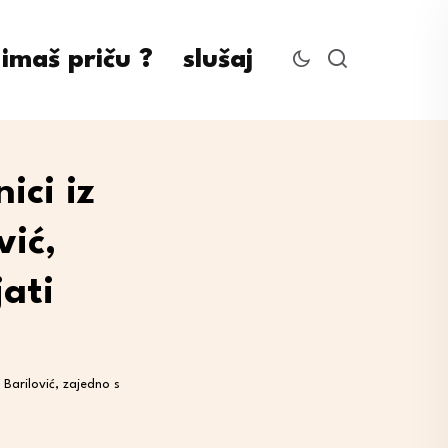
imaš priču ?
slušaj
ici iz
vić,
ati
 Barilović, zajedno s