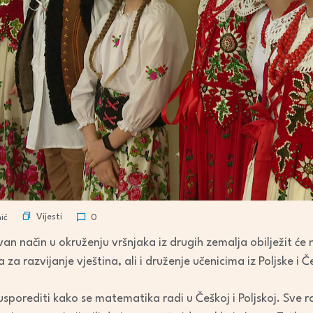
Vijesti
ić
0
 način u okruženju vršnjaka iz drugih zemalja obilježit će 
a za razvijanje vještina, ali i druženje učenicima iz Poljske i Č
usporediti kako se matematika radi u Češkoj i Poljskoj. Sve r