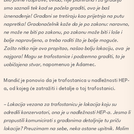
bilo javne rasprave, uvida, nije planirana i za gradnju
smo saznali tek kad se počela graditi, ovo je baš
iznenađenje! Građani se tretiraju kao prijetnja na putu
napretka! Gradonačelnik kaže da je po zakonu: naravno,
ne može ne biti po zakonu, po zakonu može biti i loše i
bolje napravljeno, a treba raditi što je bolje moguće.
Zašto nitko nije ovo propitao, našao bolju lokaciju, ova je
najgora! Mogu se trafostanice i podzemno graditi, to je
uobičajena stvar,
napomenuo je Adamec.
Mandić je ponovio da je trafostanica u nadležnosti HEP-
a, od kojeg će zatražiti i detalje o toj trafostanici.
– Lokacija vezana za trafostanicu je lokacija koju su
odredili konzervatori, ona je u nadležnosti HEP-a. Jesmo li
propustili komunicirati s građanima detaljnije tu priču
lokacije? Preuzimam na sebe, neka ostane upitnik. Molim