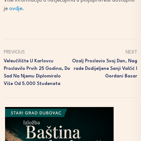
Više informacija o natječajima u poljoprivredi dostupno
je
ovdje
.
PREVIOUS
NEXT
Veleučilište U Karlovcu
Ozalj Proslavio Svoj Dan, Nag
Proslavilo Prvih 25 Godina, Do
Rade Dodijeljene Sanji Valčić I
Sad Na Njemu Diplomiralo
Gordani Basar
Više Od 5.000 Studenata