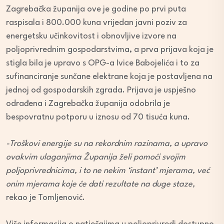
Zagrebačka županija ove je godine po prvi puta
raspisala i 800.000 kuna vrijedan javni poziv za
energetsku učinkovitost i obnovljive izvore na
poljoprivrednim gospodarstvima, a prva prijava koja je
stigla bila je upravo s OPG-a Ivice Babojelića i to za
sufinanciranje sunčane elektrane koja je postavljena na
jednoj od gospodarskih zgrada. Prijava je uspješno
odrađena i Zagrebačka županija odobrila je
bespovratnu potporu u iznosu od 70 tisuća kuna.
-Troškovi energije su na rekordnim razinama, a upravo
ovakvim ulaganjima Županija želi pomoći svojim
poljoprivrednicima, i to ne nekim ‘instant’ mjerama, već
onim mjerama koje će dati rezultate na duge staze,
rekao je Tomljenović.