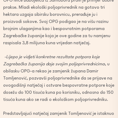
OPG Ivice Babojelića iz Samobora pravi je primjer dobre
prakse. Mladi ekološki poljoprivrednik na gotovo tri
hektara uzgaja sibirsku borovnicu, prerađuje ju i
proizvodi sokove. Svoj OPG podigao je na višu razinu
brojnim ulaganjima kao i bespovratnim potporama
Zagrebačke županije koja je ove godine za tu namjenu
raspisala 3,8 milijuna kuna vrijedan natječaj.
-Lijepo je vidjeti konkretne rezultate potpora koje
Zagrebačka županija daje svojim poljoprivrednicima
, u
obilasku OPG-a rekao je zamjenik župana Damir
Tomljenović, pozvavši poljoprivrednike da se prijave na
ovogodišnji natječaj i ostvare bespovratne potpore koje
dosežu do 100 tisuća kuna po korisniku, odnosno do 150
tisuća kuna ako se radi o ekološkom poljoprivredniku.
Predstavljajući natječaj zamjenik Tomljenović je istaknuo