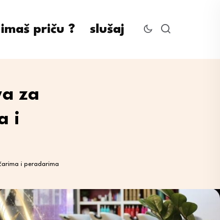
imaš priču ?
slušaj
va za
a i
čarima i peradarima