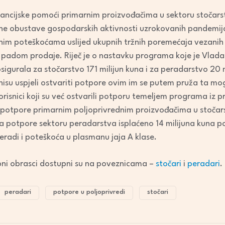
nancijske pomoći primarnim proizvođačima u sektoru stočarst
pune obustave gospodarskih aktivnosti uzrokovanih pandemijo
vnim poteškoćama uslijed ukupnih tržnih poremećaja vezanih
 padom prodaje. Riječ je o nastavku programa koje je Vlada
osigurala za stočarstvo 171 milijun kuna i za peradarstvo 20 
i nisu uspjeli ostvariti potpore ovim im se putem pruža ta 
risnici koji su već ostvarili potporu temeljem programa iz p
otpore primarnim poljoprivrednim proizvođačima u stočarst
 potpore sektoru peradarstva isplaćeno 14 milijuna kuna p
radi i poteškoća u plasmanu jaja A klase.
bni obrasci dostupni su na poveznicama –
stočari
i
peradari
.
peradari
potpore u poljoprivredi
stočari