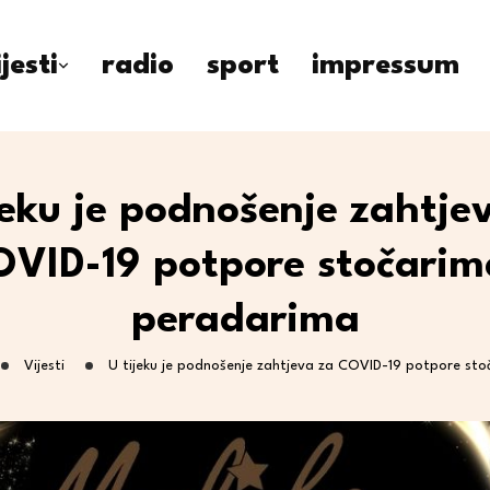
ijesti
radio
sport
impressum
jeku je podnošenje zahtje
VID-19 potpore stočarim
peradarima
Vijesti
U tijeku je podnošenje zahtjeva za COVID-19 potpore sto