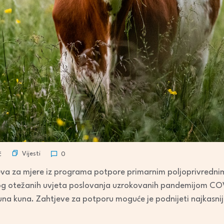
Vijesti
ć
0
jeva za mjere iz programa potpore primarnim poljoprivredn
bog otežanih uvjeta poslovanja uzrokovanih pandemijom COV
juna kuna. Zahtjeve za potporu moguće je podnijeti najkasni