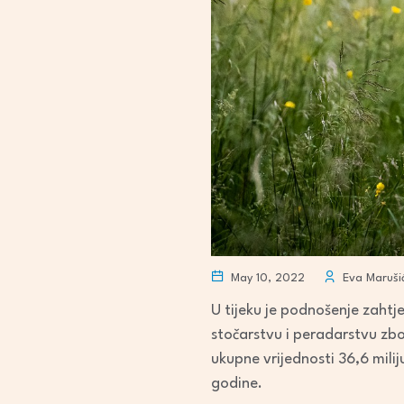
May 10, 2022
Eva Maruši
U tijeku je podnošenje zaht
stočarstvu i peradarstvu z
ukupne vrijednosti 36,6 mili
godine.