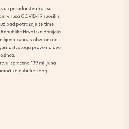
va i peradarstva koji su
m virusa COVID-19 suočili s
 uz pad potražnje te time
 Republike Hrvatske donijela
milijuna kuna. S obzirom na
mogućnost, stoga pravo na ovu
rosinca.
vu isplaćeno 139 milijuna
omoći za gubitke zbog