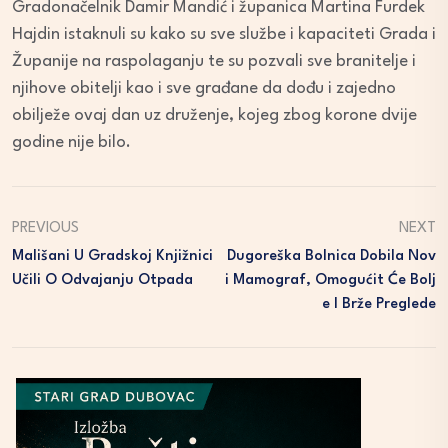
Gradonačelnik Damir Mandić i županica Martina Furdek
Hajdin istaknuli su kako su sve službe i kapaciteti Grada i
Županije na raspolaganju te su pozvali sve branitelje i
njihove obitelji kao i sve građane da dođu i zajedno
obilježe ovaj dan uz druženje, kojeg zbog korone dvije
godine nije bilo.
PREVIOUS
NEXT
Mališani U Gradskoj Knjižnici
Dugoreška Bolnica Dobila Nov
Učili O Odvajanju Otpada
I Mamograf, Omogućit Će Bolj
E I Brže Preglede