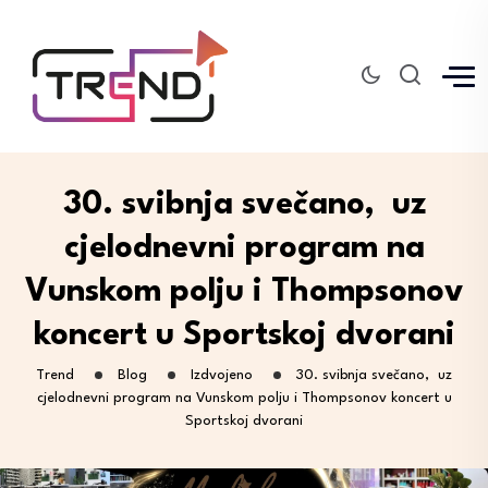
30. svibnja svečano, uz
cjelodnevni program na
Vunskom polju i Thompsonov
koncert u Sportskoj dvorani
Trend
Blog
Izdvojeno
30. svibnja svečano, uz
cjelodnevni program na Vunskom polju i Thompsonov koncert u
Sportskoj dvorani