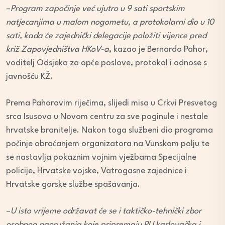
–
Program započinje već ujutro u 9 sati sportskim
natjecanjima u malom nogometu, a protokolarni dio u 10
sati, kada će zajednički delegacije položiti vijence pred
križ Zapovjedništva HKoV-a
, kazao je Bernardo Pahor,
voditelj Odsjeka za opće poslove, protokol i odnose s
javnošću KŽ.
Prema Pahorovim riječima, slijedi misa u Crkvi Presvetog
srca Isusova u Novom centru za sve poginule i nestale
hrvatske branitelje. Nakon toga službeni dio programa
počinje obraćanjem organizatora na Vunskom polju te
se nastavlja pokaznim vojnim vježbama Specijalne
policije, Hrvatske vojske, Vatrogasne zajednice i
Hrvatske gorske službe spašavanja.
–
U isto vrijeme održavat će se i taktičko-tehnički zbor
osobnog naoružanja koje pripremaju PU karlovačka i