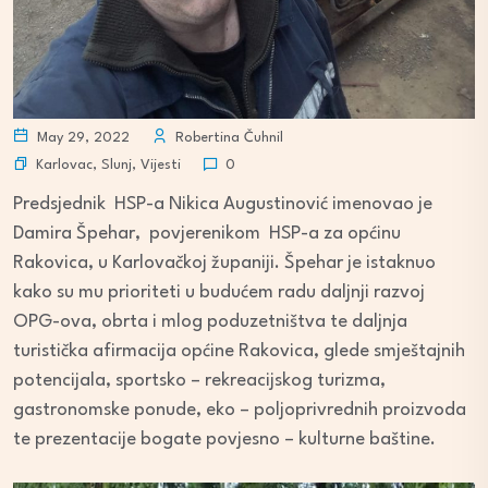
May 29, 2022
Robertina Čuhnil
Karlovac
,
Slunj
,
Vijesti
0
Predsjednik HSP-a Nikica Augustinović imenovao je
Damira Špehar, povjerenikom HSP-a za općinu
Rakovica, u Karlovačkoj županiji. Špehar je istaknuo
kako su mu prioriteti u budućem radu daljnji razvoj
OPG-ova, obrta i mlog poduzetništva te daljnja
turistička afirmacija općine Rakovica, glede smještajnih
potencijala, sportsko – rekreacijskog turizma,
gastronomske ponude, eko – poljoprivrednih proizvoda
te prezentacije bogate povjesno – kulturne baštine.