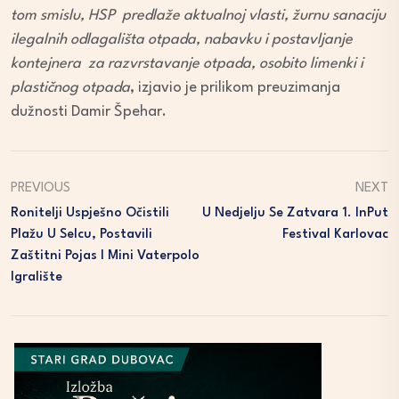
tom smislu, HSP predlaže aktualnoj vlasti, žurnu sanaciju
ilegalnih odlagališta otpada, nabavku i postavljanje
kontejnera za razvrstavanje otpada, osobito limenki i
plastičnog otpada
, izjavio je prilikom preuzimanja
dužnosti Damir Špehar.
PREVIOUS
NEXT
Ronitelji Uspješno Očistili
U Nedjelju Se Zatvara 1. InPut
Plažu U Selcu, Postavili
Festival Karlovac
Zaštitni Pojas I Mini Vaterpolo
Igralište