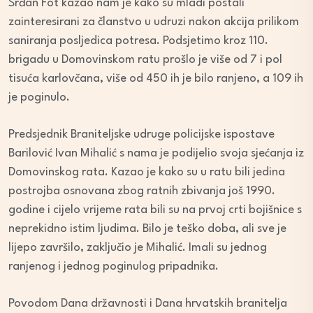
Srđan Fot kazao nam je kako su mladi postali
zainteresirani za članstvo u udruzi nakon akcija prilikom
saniranja posljedica potresa. Podsjetimo kroz 110.
brigadu u Domovinskom ratu prošlo je više od 7 i pol
tisuća karlovčana, više od 450 ih je bilo ranjeno, a 109 ih
je poginulo.
Predsjednik Braniteljske udruge policijske ispostave
Barilović Ivan Mihalić s nama je podijelio svoja sjećanja iz
Domovinskog rata. Kazao je kako su u ratu bili jedina
postrojba osnovana zbog ratnih zbivanja još 1990.
godine i cijelo vrijeme rata bili su na prvoj crti bojišnice s
neprekidno istim ljudima. Bilo je teško doba, ali sve je
lijepo završilo, zaključio je Mihalić. Imali su jednog
ranjenog i jednog poginulog pripadnika.
Povodom Dana državnosti i Dana hrvatskih branitelja