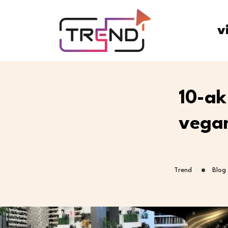
v
10-ak
vegan
Trend
Blog