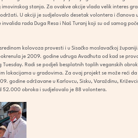
eg imovinskog stanja. Za ovakve akcije vlada velik interes gr
održati. U akciji je sudjelovalo desetak volontera i članov
 invalida rada Duga Resa i Naš Turanj koji su od samog poč
 sredinom kolovoza provesti i u Sisačko moslavačkoj županij
pokrenula je 2009. godine udruga Avadhuta od kad se provodi
ing Tuesday. Radi se podjeli besplatnih toplih veganskih obro
m lokacijama u gradovima. Za ovaj projekt se može reći da s
09. godine održavane u Karlovcu, Sisku, Varaždinu, Križevci
 od 52.000 obroka i sudjelovalo je 88 volontera.