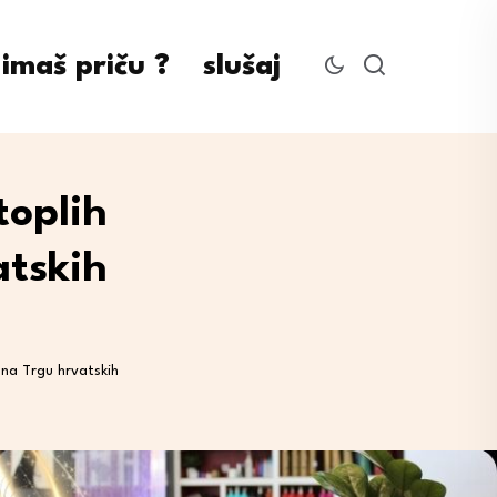
imaš priču ?
slušaj
toplih
atskih
 na Trgu hrvatskih