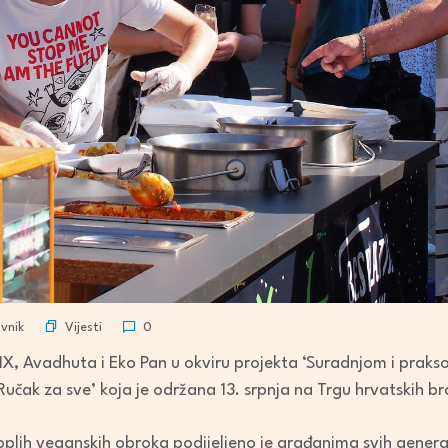
Vijesti
vnik
0
, Avadhuta i Eko Pan u okviru projekta ‘Suradnjom i praks
‘Ručak za sve’ koja je održana 13. srpnja na Trgu hrvatskih br
oplih veganskih obroka podijeljeno je građanima svih generac