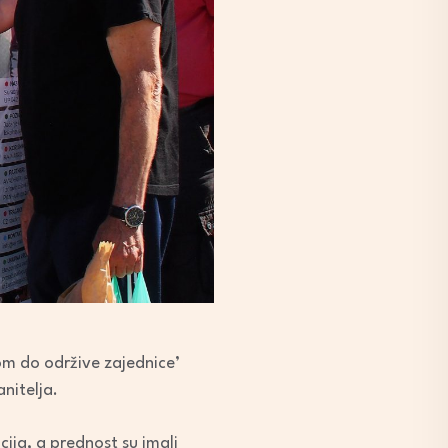
om do održive zajednice’
anitelja.
ija, a prednost su imali