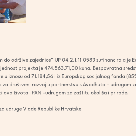
 do održive zajednice“ UP.04.2.1.11.0583 sufinancirala je E
ijednost projekta je 474.563,71,00 kuna. Bespovratna sreds
e u iznosu od 71.184,56 i iz Europskog socijalnog fonda (85
 za društveni razvoj u partnerstvu s Avadhuta – udrugom z
stilova života i PAN –udrugom za zaštitu okoliša i prirode.
d za udruge Vlade Republike Hrvatske