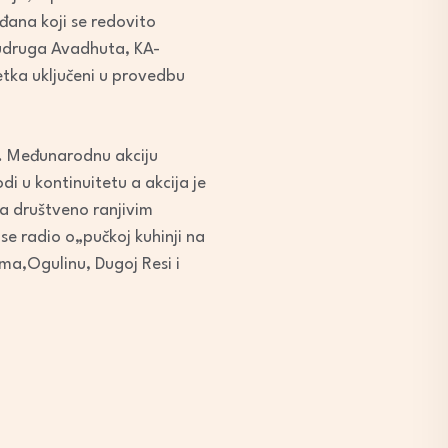
ađana koji se redovito
a udruga Avadhuta, KA-
etka uključeni u provedbu
i. Međunarodnu akciju
 u kontinuitetu a akcija je
ka društveno ranjivim
e radio o„pučkoj kuhinji na
ma,Ogulinu, Dugoj Resi i