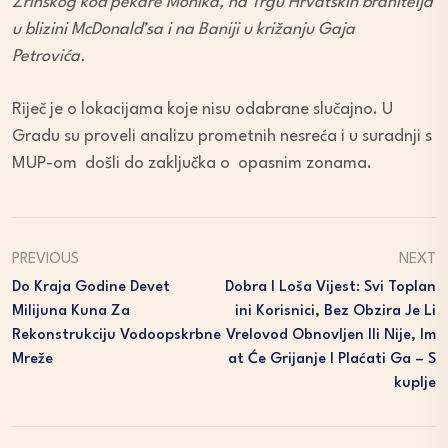
Zrinskog kod pekare Monika, na Trgu Hrvatskih branitelja
u blizini McDonald’sa i na Baniji u križanju Gaja
Petrovića.
Riječ je o lokacijama koje nisu odabrane slučajno. U
Gradu su proveli analizu prometnih nesreća i u suradnji s
MUP-om došli do zaključka o opasnim zonama.
PREVIOUS
NEXT
Do Kraja Godine Devet
Dobra I Loša Vijest: Svi Toplan
Milijuna Kuna Za
Ini Korisnici, Bez Obzira Je Li
Rekonstrukciju Vodoopskrbne
Vrelovod Obnovljen Ili Nije, Im
Mreže
At Će Grijanje I Plaćati Ga – S
Kuplje