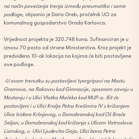
na način povećanja trenja između pneumatika i same
podloge,
objasnio je Dario Greb, pročelnik UO za
komunalnog gospodarstvo Grada Karlovca.
Vrijednost projekta je 320.748 kuna. Sufinanciran je u
iznosu 70 posto od strane Ministarstva. Kroz projekt je
predviđeno 10-ak lokacija na kojima će biti postavljene
ove podloge.
-U ovom trenutku su postavljeni tyergripovi na Mostu
Gromova, na Rakovcu kod Gimnazije, opasnom zavoju u
Mostanju i u Ulici Vlatka Mačeka kod MUP-a. Bit će
postavljeni i u Ulici Kralja Petra Krešimira IV s križanjem
Ulice Izidora Kršnjavog, u Domobranskoj kod Oš Braće
Seljan, u Domobranskoj kod križanja s Ulicom Vatroslava
Lisinskog, u Ulici Ljudevita Gaja, Ulici bana Petra