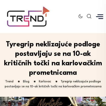
Tyregrip neklizajuće podloge
postavljaju se na 10-ak
kritičnih točki na karlovačkim
prometnicama
Trend
Blog
Karlovac
Tyregrip neklizajuće podloge
postavljaju se na 10-ak kritičnih točki na karlovačkim prometnicama