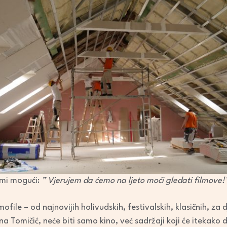
emi mogući:
” Vjerujem da ćemo na ljeto moći gledati filmove!
ilmofile – od najnovijih holivudskih, festivalskih, klasičnih, z
a Tomičić, neće biti samo kino, već sadržaji koji će itekako