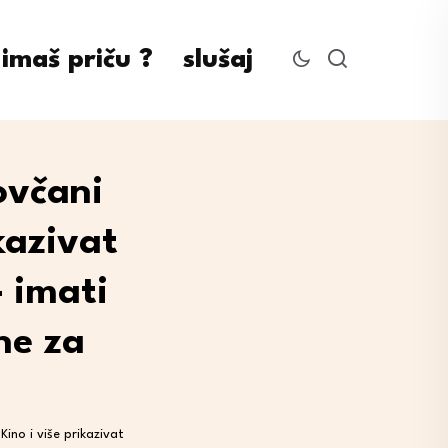
imaš priču ?
slušaj
ovčani
kazivat
– imati
ne za
ino i više prikazivat