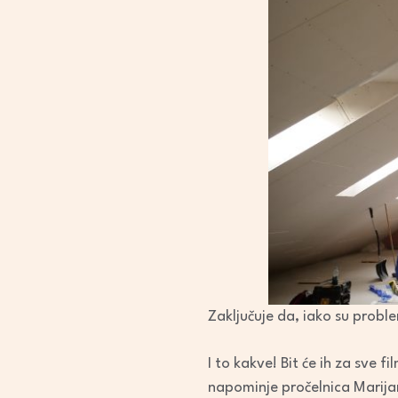
Zaključuje da, iako su probl
I to kakve! Bit će ih za sve f
napominje pročelnica Marijan