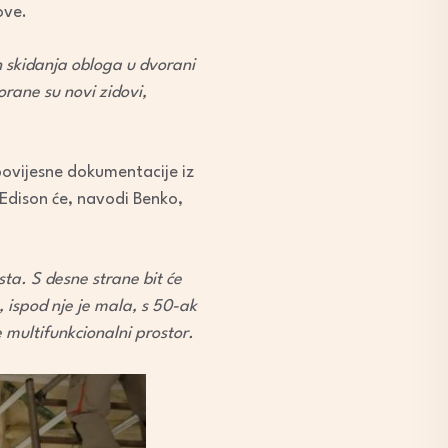
ove.
on skidanja obloga u dvorani
orane su novi zidovi,
povijesne dokumentacije iz
 Edison će, navodi Benko,
sta. S desne strane bit će
, ispod nje je mala, s 50-ak
će multifunkcionalni prostor.