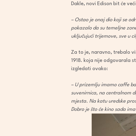
Dakle, novi Edison bit će već
– Ostao je onaj dio koji se od
pokazalo da su temeljne zone b
uključujući trijemove, sve u ci
Za to je, naravno, trebalo v
1918. koja nije odgovarala s
izgledati ovako:
– U prizemlju imamo caffe bar,
suvenirnica, na centralnom di
mjesta. Na katu uredske prostor
Dobro je što će kino sada ima