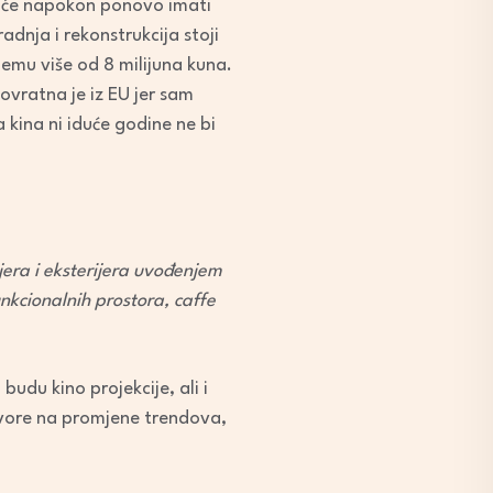
ni će napokon ponovo imati
radnja i rekonstrukcija stoji
jemu više od 8 milijuna kuna.
vratna je iz EU jer sam
 kina ni iduće godine ne bi
ijera i eksterijera uvođenjem
nkcionalnih prostora, caffe
du kino projekcije, ali i
govore na promjene trendova,