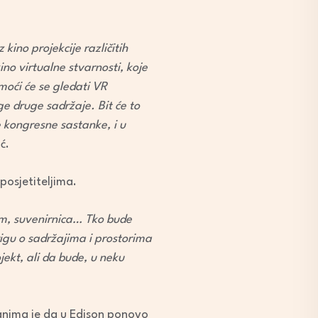
kino projekcije različitih
kino virtualne stvarnosti, koje
moći će se gledati VR
e druge sadržaje. Bit će to
 kongresne sastanke, i u
ć.
 posjetiteljima.
som, suvenirnica… Tko bude
brigu o sadržajima i prostorima
ekt, ali da bude, u neku
čanima je da u Edison ponovo