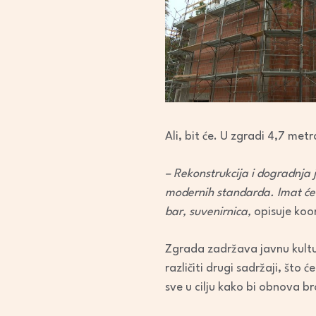
Ali, bit će. U zgradi 4,7 me
– Rekonstrukcija i dogradnja 
modernih standarda. Imat će 
bar, suvenirnica,
opisuje koor
Zgrada zadržava javnu kultur
različiti drugi sadržaji, št
sve u cilju kako bi obnova br