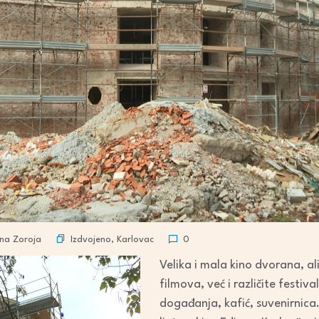
Izdvojeno
,
Karlovac
ana Zoroja
0
Velika i mala kino dvorana, a
filmova, već i različite festiva
događanja, kafić, suvenirnica