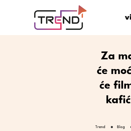
v
Za ma
će moć
će fil
kafi
Trend
Blog