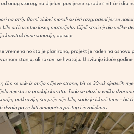
i od onog starog, no dijelovi povijesne zgrade činit će i dio n
nosi na atrij. Bočni zidovi morali su biti razgrađeni jer se nak
ile od izuzetno lošeg materijala. Cijeli stražnji dio velike dv
lju konstruktivne sanacije,
opisuje.
iše vremena no što je planirano, projekt je rađen na osnovu 
tvarnom stanju, ali rokovi se hvataju. U svibnju iduće godine
 čim se uđe iz atrija s lijeve strane, bit će 30-ak sjedećih mje
jelu mjesto za prodaju karata. Tuda se ulazi u veliku dvoranu
ije, potkrovlje, što prije nije bilo, sada je iskorišteno – bit 
ti dizalo pa će biti omogućen pristup i invalidima
.