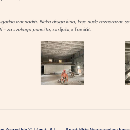
ugodno iznenaditi. Neka druga kina, koje nude raznorazne sadr
iti – za svakoga ponešto,
zaključuje Tomičić.
vi Razred Ide 21 Učenik, A U
Korak Bliže Geotermalnoj Energ