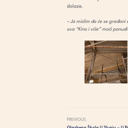
dolaze.
– Ja mislim da će se građani 
ovo “Kino i više” moći ponud
PREVIOUS
Glazbena Škola U Slunju – U Pr