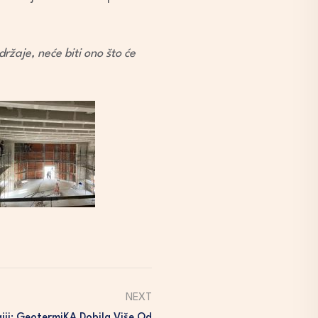
žaje, neće biti ono što će
NEXT
iji: GeotermiKA Dobila Više Od