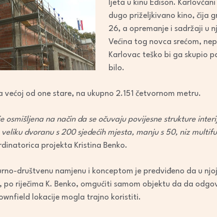
ljeta u kinu Edison. Karlovča
dugo priželjkivano kino, čija g
26, a opremanje i sadržaji u n
Većina tog novca srećom, nepo
Karlovac teško bi ga skupio pa
bilo.
tra većoj od one stare, na ukupno 2.151 četvornom metru.
je osmišljena na način da se očuvaju povijesne strukture inter
veliku dvoranu s 200 sjedećih mjesta, manju s 50, niz multifu
dinatorica projekta Kristina Benko.
no-društvenu namjenu i konceptom je predviđeno da u njoj bu
o će, po riječima K. Benko, omgućiti samom objektu da da od
ownfield lokacije mogla trajno koristiti.