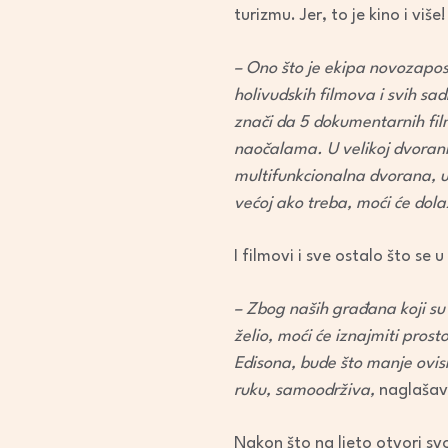
turizmu. Jer, to je kino i više!
– Ono što je ekipa novozaposle
holivudskih filmova i svih sadr
znači da 5 dokumentarnih fil
naočalama. U velikoj dvorani,
multifunkcionalna dvorana, u
većoj ako treba, moći će dolazi
I filmovi i sve ostalo što se 
– Zbog naših građana koji su 
želio, moći će iznajmiti prost
Edisona, bude što manje ovisn
ruku, samoodrživa,
naglašav
Nakon što na ljeto otvori sv