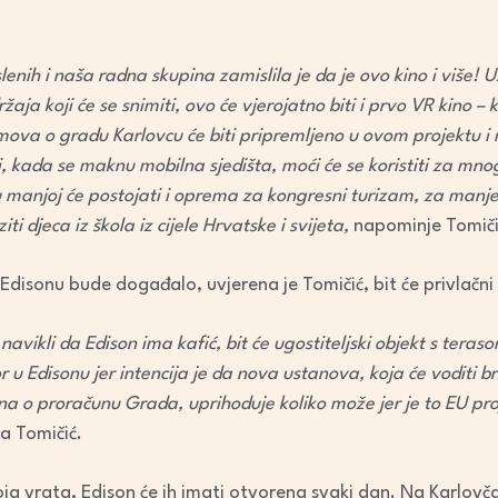
nih i naša radna skupina zamislila je da je ovo kino i više! Uz 
žaja koji će se snimiti, ovo će vjerojatno biti i prvo VR kino – 
mova o gradu Karlovcu će biti pripremljeno u ovom projektu i 
 kada se maknu mobilna sjedišta, moći će se koristiti za mnog
 manjoj će postojati i oprema za kongresni turizam, za manje
ti djeca iz škola iz cijele Hrvatske i svijeta,
napominje Tomiči
u Edisonu bude događalo, uvjerena je Tomičić, bit će privlačni
navikli da Edison ima kafić, bit će ugostiteljski objekt s tera
or u Edisonu jer intencija je da nova ustanova, koja će voditi 
a o proračunu Grada, uprihoduje koliko može jer je to EU proj
a Tomičić.
oja vrata, Edison će ih imati otvorena svaki dan. Na Karlov