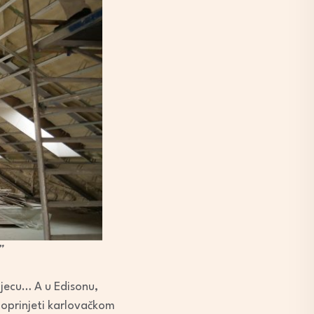
”
a djecu… A u Edisonu,
 doprinjeti karlovačkom