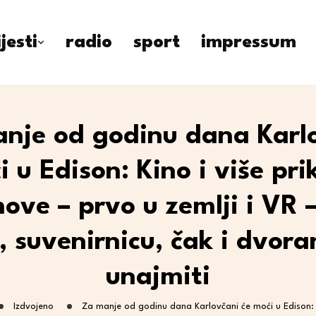
ijesti
radio
sport
impressum
nje od godinu dana Karl
i u Edison: Kino i više pri
move – prvo u zemlji i VR 
ć, suvenirnicu, čak i dvora
unajmiti
Izdvojeno
Za manje od godinu dana Karlovčani će moći u Edison: K