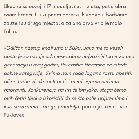
Ukupno su osvojili 17 medalja, četiri zlata, pet srebra i
osam bronci. U ukupnom poretku klubova u borbama
zauzeli su drugo mjesto, a za ono prvo vrlo je malo
falilo.
-Odličan nastup imali smo u Sisku. Jako me to veseli
pošto je za manje od mjesec dana najvažniji turnir za ovu
generaciju u ovoj godini, Prvenstvo Hrvatske za mlađe
dobne kategorije. Svima nam sada lagano rastu apetiti,
ali ne treba visoko poletjeti, što mi sigurno nećemo
napraviti. Konkurencija na PH će biti jaka, stoga ćemo
ovih četiri tjedna iskoristiti da se što bolje pripremimo i
kući se vratimo s pregršt medalja,
poručuje trener Ivan
Puklavec.