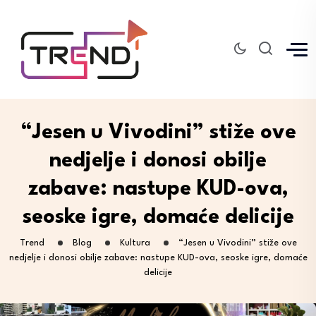
“Jesen u Vivodini” stiže ove
nedjelje i donosi obilje
zabave: nastupe KUD-ova,
seoske igre, domaće delicije
Trend
Blog
Kultura
“Jesen u Vivodini” stiže ove
nedjelje i donosi obilje zabave: nastupe KUD-ova, seoske igre, domaće
delicije