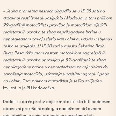
– Jedna prometna nesreća dogodila se u 15.35 sati na
državnoj cesti između Josipdola i Modruša, a tom prilikom
29-godišnji motociklist upravljao je motociklom riječkih
registarskih oznaka te zbog neprilagođene brzine u
nepreglednom zavoju sletio van kolnika, udario u stijenu i
teško se ozlijedio. U 17.30 sati u mjestu Šeketino Brdo,
Duga Resa državnom cestom motociklom zagrebačkih
registarskih oznaka upravljao je 52-godišnjak te zbog
neprilagođene brzine u nepreglednom zavoju dolazi do
zanošenja motocikla, udaranja u zaštitnu ogradu i pada
na kolnik. Tom prilikom motociklist je teško ozlijeđen,
izvijestila je PU karlovačka.
Dodali su da će protiv objice motociklista biti podnesen
obavezni prekršajni nalog, a nadležnom državnom
odvjetništvu o ovim prometnim nesrećama biti