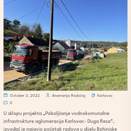
Karlovac
October 3, 2022
Anamarija Radočaj
0
U sklopu projekta „Poboljšanje vodnokomunalne
infrastrukture aglomeracije Karlovac- Duga Resa“,
izvođač je najavio početak radova u dijelu Bohinjske