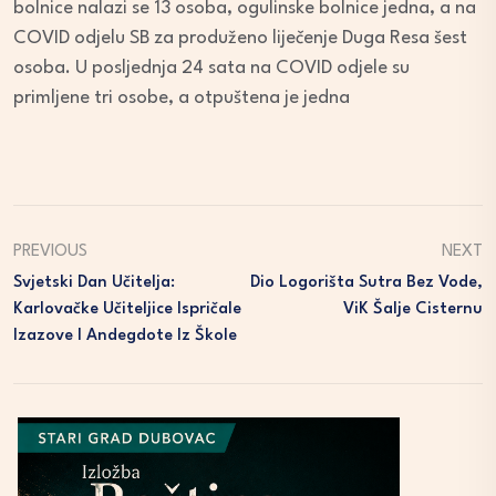
bolnice nalazi se 13 osoba, ogulinske bolnice jedna, a na
COVID odjelu SB za produženo liječenje Duga Resa šest
osoba. U posljednja 24 sata na COVID odjele su
primljene tri osobe, a otpuštena je jedna
PREVIOUS
NEXT
Svjetski Dan Učitelja:
Dio Logorišta Sutra Bez Vode,
Karlovačke Učiteljice Ispričale
ViK Šalje Cisternu
Izazove I Andegdote Iz Škole