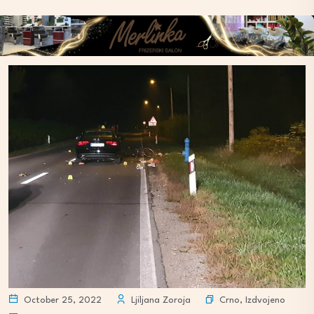
Crno
,
Izdvojeno
October 25, 2022
Ljiljana Zoroja