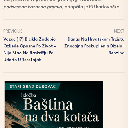
podnesena kaznena prijava,
priopćila je PU karlovačka.
PREVIOUS
NEXT
Vozač (17) Bicikla Zadobio
Danas Na Hrvatskom Tržištu
Ozljede Opasne Po Život –
Značajna Poskupljenja Dizela I
Nije Stao Na Raskrižju Pa
Benzina
Udario U Teretnjak