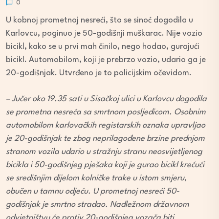
0
U kobnoj prometnoj nesreći, što se sinoć dogodila u
Karlovcu, poginuo je 50-godišnji muškarac. Nije vozio
bicikl, kako se u prvi mah činilo, nego hodao, gurajući
bicikl. Automobilom, koji je prebrzo vozio, udario ga je
20-godišnjak. Utvrđeno je to policijskim očevidom.
– Jučer oko 19.35 sati u Sisačkoj ulici u Karlovcu dogodila
se prometna nesreća sa smrtnom posljedicom. Osobnim
automobilom karlovačkih registarskih oznaka upravljao
je 20-godišnjak te zbog neprilagođene brzine prednjom
stranom vozila udario u stražnju stranu neosvijetljenog
bicikla i 50-godišnjeg pješaka koji je gurao bicikl krećući
se središnjim dijelom kolničke trake u istom smjeru,
obučen u tamnu odjeću. U prometnoj nesreći 50-
godišnjak je smrtno stradao. Nadležnom državnom
odvjetništvu će protiv 20-godišnjeg vozača biti