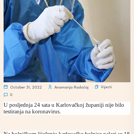
Vijesti
October 31, 2022
Anamarija Radočaj
0
U posljednja 24 sata u Karlovačkoj županiji nije bilo
testiranja na koronavirus.
Na bolničkom liječenju karlovačke bolnice nalazi se 18