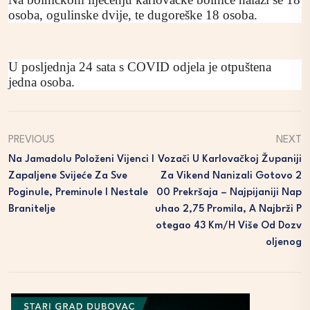
osoba, ogulinske dvije, te dugoreške 18 osoba.
U posljednja 24 sata s COVID odjela je otpuštena
jedna osoba.
PREVIOUS
NEXT
Na Jamadolu Položeni Vijenci I
Vozači U Karlovačkoj Županiji
Zapaljene Svijeće Za Sve
Za Vikend Nanizali Gotovo 2
Poginule, Preminule I Nestale
00 Prekršaja – Najpijaniji Nap
Branitelje
Uhao 2,75 Promila, A Najbrži P
Otegao 43 Km/h Više Od Dozv
Oljenog