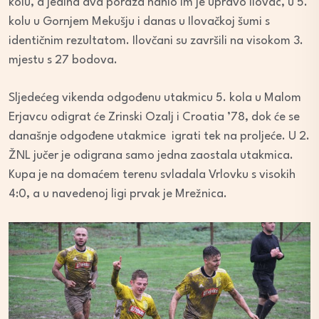
kolu, a jedina dva poraza nanio im je upravo Ilovac, u 5.
kolu u Gornjem Mekušju i danas u Ilovačkoj šumi s
identičnim rezultatom. Ilovčani su završili na visokom 3.
mjestu s 27 bodova.
Sljedećeg vikenda odgođenu utakmicu 5. kola u Malom
Erjavcu odigrat će Zrinski Ozalj i Croatia ’78, dok će se
današnje odgođene utakmice igrati tek na proljeće. U 2.
ŽNL jučer je odigrana samo jedna zaostala utakmica.
Kupa je na domaćem terenu svladala Vrlovku s visokih
4:0, a u navedenoj ligi prvak je Mrežnica.