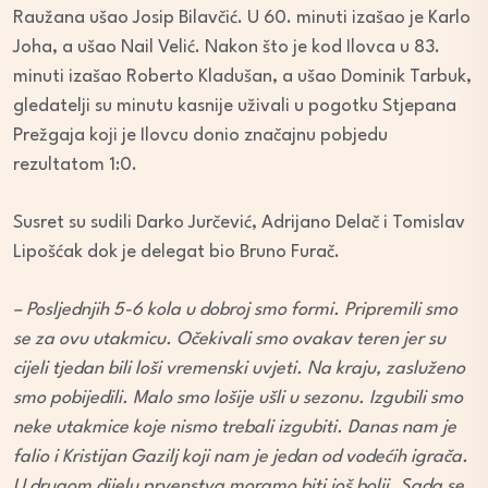
Raužana ušao Josip Bilavčić. U 60. minuti izašao je Karlo
Joha, a ušao Nail Velić. Nakon što je kod Ilovca u 83.
minuti izašao Roberto Kladušan, a ušao Dominik Tarbuk,
gledatelji su minutu kasnije uživali u pogotku Stjepana
Prežgaja koji je Ilovcu donio značajnu pobjedu
rezultatom 1:0.
Susret su sudili Darko Jurčević, Adrijano Delač i Tomislav
Lipošćak dok je delegat bio Bruno Furač.
– Posljednjih 5-6 kola u dobroj smo formi. Pripremili smo
se za ovu utakmicu. Očekivali smo ovakav teren jer su
cijeli tjedan bili loši vremenski uvjeti. Na kraju, zasluženo
smo pobijedili. Malo smo lošije ušli u sezonu. Izgubili smo
neke utakmice koje nismo trebali izgubiti. Danas nam je
falio i Kristijan Gazilj koji nam je jedan od vodećih igrača.
U drugom dijelu prvenstva moramo biti još bolji. Sada se