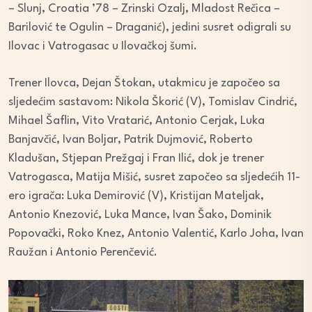
– Slunj, Croatia ’78 – Zrinski Ozalj, Mladost Rečica –
Barilović te Ogulin – Draganić), jedini susret odigrali su
Ilovac i Vatrogasac u Ilovačkoj šumi.
Trener Ilovca, Dejan Štokan, utakmicu je započeo sa
sljedećim sastavom: Nikola Škorić (V), Tomislav Cindrić,
Mihael Šaflin, Vito Vratarić, Antonio Cerjak, Luka
Banjavčić, Ivan Boljar, Patrik Dujmović, Roberto
Kladušan, Stjepan Prežgaj i Fran Ilić, dok je trener
Vatrogasca, Matija Mišić, susret započeo sa sljedećih 11-
ero igrača: Luka Demirović (V), Kristijan Mateljak,
Antonio Knezović, Luka Mance, Ivan Šako, Dominik
Popovački, Roko Knez, Antonio Valentić, Karlo Joha, Ivan
Raužan i Antonio Perenčević.