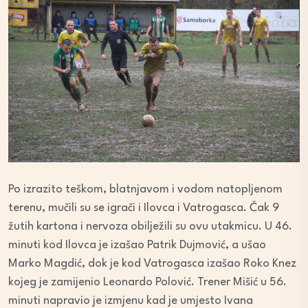
Po izrazito teškom, blatnjavom i vodom natopljenom
terenu, mučili su se igrači i Ilovca i Vatrogasca. Čak 9
žutih kartona i nervoza obilježili su ovu utakmicu. U 46.
minuti kod Ilovca je izašao Patrik Dujmović, a ušao
Marko Magdić, dok je kod Vatrogasca izašao Roko Knez
kojeg je zamijenio Leonardo Polović. Trener Mišić u 56.
minuti napravio je izmjenu kad je umjesto Ivana