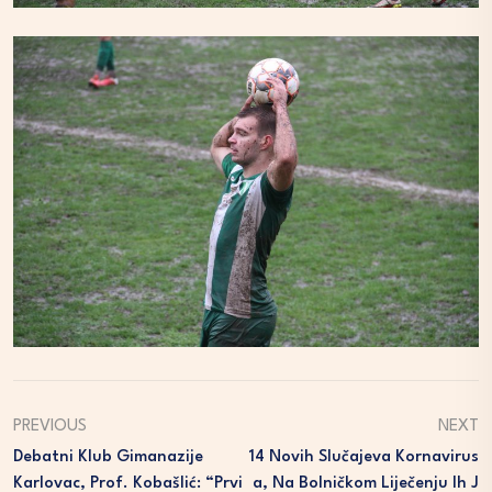
PREVIOUS
NEXT
Debatni Klub Gimanazije
14 Novih Slučajeva Kornavirus
Karlovac, Prof. Kobašlić: “Prvi
A, Na Bolničkom Liječenju Ih J