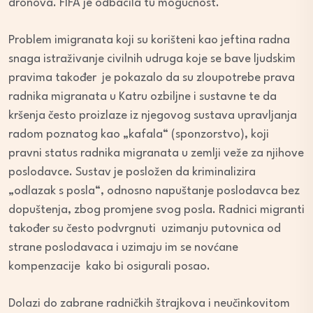
dronova. FIFA je odbacila tu mogućnost.
Problem imigranata koji su korišteni kao jeftina radna
snaga istraživanje civilnih udruga koje se bave ljudskim
pravima također je pokazalo da su zloupotrebe prava
radnika migranata u Katru ozbiljne i sustavne te da
kršenja često proizlaze iz njegovog sustava upravljanja
radom poznatog kao „kafala“ (sponzorstvo), koji
pravni status radnika migranata u zemlji veže za njihove
poslodavce. Sustav je posložen da kriminalizira
„odlazak s posla“, odnosno napuštanje poslodavca bez
dopuštenja, zbog promjene svog posla. Radnici migranti
također su često podvrgnuti uzimanju putovnica od
strane poslodavaca i uzimaju im se novćane
kompenzacije kako bi osigurali posao.
Dolazi do zabrane radničkih štrajkova i neučinkovitom