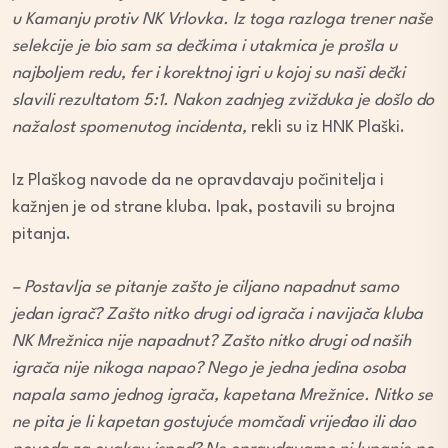
u Kamanju protiv NK Vrlovka. Iz toga razloga trener naše
selekcije je bio sam sa dečkima i utakmica je prošla u
najboljem redu, fer i korektnoj igri u kojoj su naši dečki
slavili rezultatom 5:1. Nakon zadnjeg zvižduka je došlo do
nažalost spomenutog incidenta,
rekli su iz HNK Plaški.
Iz Plaškog navode da ne opravdavaju počinitelja i
kažnjen je od strane kluba. Ipak, postavili su brojna
pitanja.
– Postavlja se pitanje zašto je ciljano napadnut samo
jedan igrač? Zašto nitko drugi od igrača i navijača kluba
NK Mrežnica nije napadnut? Zašto nitko drugi od naših
igrača nije nikoga napao? Nego je jedna jedina osoba
napala samo jednog igrača, kapetana Mrežnice. Nitko se
ne pita je li kapetan gostujuće momčadi vrijeđao ili dao