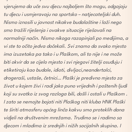
vjerujemo da uče svu djecu najboljem što mogu, odgajaju
tu djecu i usmjeravaju na sportsko – natjecateljski duh.
Nismo iznosili u javnost nikakve budalaštine i laži nego
smo tražili riješenja i ovakve situacije riješavali na
normalniji način. Nismo nikoga razapinjali po medijima, a
vi ste to očito jedva dočekali. Svi znamo da svako mjesto
ima izuzetaka pa tako i u Plaškom, ali to nije i ne može
biti okvir da se cijelo mjesto i svi njegovi žitelji osuđuju i
etiketiraju kao budale, idioti, divljaci,
neandertalci,
drogeraši, ustaše,
četnici… Plaški je predivno mjesto za
život u kojem živi i radi jako puno vrijednih i poštenih ljudi
koji su svatko iz svog razloga bili, došli i ostali u Plaškom .
I zato se nemojte bojati niti Plaškog niti kluba HNK Plaški
te širiti atmosferu općeg linča kakvu smo proteklih dana
vidjeli na društvenim mrežama. Trudimo se i radimo sa
djecom i mladima iz srednjih i nižih socijalnih skupina. I