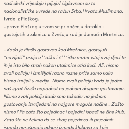
naši dečki vrijeđaju i pljuju? Uglavnom su to
nacionalističke uvrede na račun Srba,Hrvata,Muslimana,
tvrde iz Plaškog.
Uprava Plaškog u svom se priopćenju dotakla i
gostujućih utakmica u Zvečaju kad je domaćin Mrežnica.
– Kada je Plaški gostovao kod Mrežnice, gostujući
“navijači” psuju u**ašku i č***ičku mater istoj ovoj djeci te
ih je isto bilo strah nakon utakmice otići kući. Ali, nismo
zvali policiju i izmišljali razno razne priče samo kako
bismo iznijeli u medije. Nismo zvali policiju kada je jedan
naš igrač fizički napadnut na jednom drugom gostovanju.
Nismo zvali policiju kada smo također na jednom
gostovanju izvrijeđani na najgore moguće načine . Zašto
nismo? Pa zato što pojedinac i pojedini ispadi ne čine klub.
Zato što ne želimo da se zbog pojedinca ili pojedinih
ispada narušavaju odnosi između klubova za koje