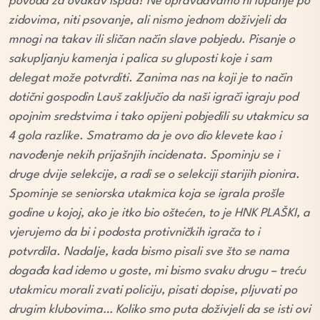
povoda za ovakav ispad? Ne opravdavamo ni lupanje po
zidovima, niti psovanje, ali nismo jednom doživjeli da
mnogi na takav ili sličan način slave pobjedu. Pisanje o
sakupljanju kamenja i palica su gluposti koje i sam
delegat može potvrditi. Zanima nas na koji je to način
dotični gospodin Lauš zaključio da naši igrači igraju pod
opojnim sredstvima i tako opijeni pobjedili su utakmicu sa
4 gola razlike. Smatramo da je ovo dio klevete kao i
navođenje nekih prijašnjih incidenata. Spominju se i
druge dvije selekcije, a radi se o selekciji starijih pionira.
Spominje se seniorska utakmica koja se igrala prošle
godine u kojoj, ako je itko bio oštećen, to je HNK PLAŠKI, a
vjerujemo da bi i podosta protivničkih igrača to i
potvrdila. Nadalje, kada bismo pisali sve što se nama
događa kad idemo u goste, mi bismo svaku drugu – treću
utakmicu morali zvati policiju, pisati dopise, pljuvati po
drugim klubovima… Koliko smo puta doživjeli da se isti ovi