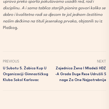
upravo preko sporta pokušavamo usaditi red, rad i
disciplinu. A i sama tablica starijih pionira govori koliko se
dobro i kvalitetno radi sa djecom te još jednom čestitimo
našim dečkima na tituli jesenskog prvaka,
objasnili su iz
Plaškog.
PREVIOUS
NEXT
U Subotu 5. Žabica Kup U
Zajednica Žena I Mladeži HDZ
Organizaciji Gimnastičkog
-a Grada Duge Rese Udružili S
Kluba Sokol Karlovac
Nage Za One Najpotrebnije