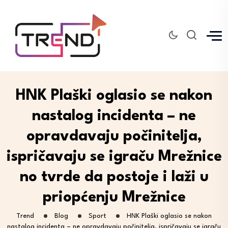
HNK Plaški oglasio se nakon
nastalog incidenta – ne
opravdavaju počinitelja,
ispričavaju se igraču Mrežnice
no tvrde da postoje i laži u
priopćenju Mrežnice
Trend
Blog
Sport
HNK Plaški oglasio se nakon
nastalog incidenta – ne opravdavaju počinitelja, ispričavaju se igraču