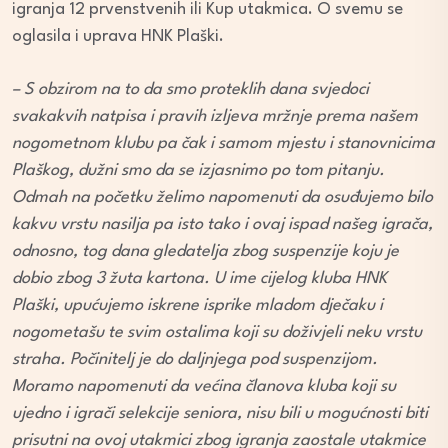
igranja 12 prvenstvenih ili Kup utakmica. O svemu se
oglasila i uprava HNK Plaški.
– S obzirom na to da smo proteklih dana svjedoci
svakakvih natpisa i pravih izljeva mržnje prema našem
nogometnom klubu pa čak i samom mjestu i stanovnicima
Plaškog, dužni smo da se izjasnimo po tom pitanju.
Odmah na početku želimo napomenuti da osuđujemo bilo
kakvu vrstu nasilja pa isto tako i ovaj ispad našeg igrača,
odnosno, tog dana gledatelja zbog suspenzije koju je
dobio zbog 3 žuta kartona. U ime cijelog kluba HNK
Plaški, upućujemo iskrene isprike mladom dječaku i
nogometašu te svim ostalima koji su doživjeli neku vrstu
straha. Počinitelj je do daljnjega pod suspenzijom.
Moramo napomenuti da većina članova kluba koji su
ujedno i igrači selekcije seniora, nisu bili u mogućnosti biti
prisutni na ovoj utakmici zbog igranja zaostale utakmice