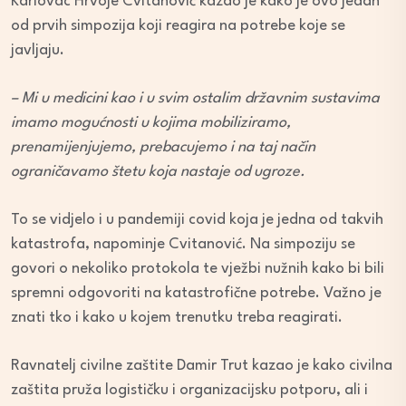
Karlovac Hrvoje Cvitanović kazao je kako je ovo jedan
od prvih simpozija koji reagira na potrebe koje se
javljaju.
– Mi u medicini kao i u svim ostalim državnim sustavima
imamo mogućnosti u kojima mobiliziramo,
prenamijenjujemo, prebacujemo i na taj način
ograničavamo štetu koja nastaje od ugroze.
To se vidjelo i u pandemiji covid koja je jedna od takvih
katastrofa, napominje Cvitanović. Na simpoziju se
govori o nekoliko protokola te vježbi nužnih kako bi bili
spremni odgovoriti na katastrofične potrebe. Važno je
znati tko i kako u kojem trenutku treba reagirati.
Ravnatelj civilne zaštite Damir Trut kazao je kako civilna
zaštita pruža logističku i organizacijsku potporu, ali i