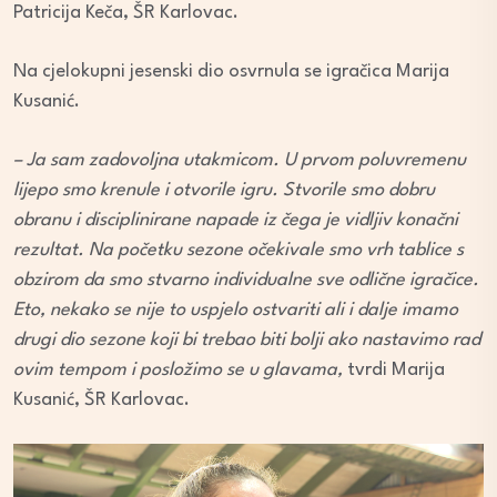
Patricija Keča, ŠR Karlovac.
Na cjelokupni jesenski dio osvrnula se igračica Marija
Kusanić.
– Ja sam zadovoljna utakmicom. U prvom poluvremenu
lijepo smo krenule i otvorile igru. Stvorile smo dobru
obranu i disciplinirane napade iz čega je vidljiv konačni
rezultat. Na početku sezone očekivale smo vrh tablice s
obzirom da smo stvarno individualne sve odlične igračice.
Eto, nekako se nije to uspjelo ostvariti ali i dalje imamo
drugi dio sezone koji bi trebao biti bolji ako nastavimo rad
ovim tempom i posložimo se u glavama,
tvrdi Marija
Kusanić, ŠR Karlovac.