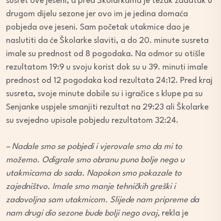
susret ove jeseni, a pred Školarkama je težak zadatak u
drugom dijelu sezone jer ovo im je jedina domaća
pobjeda ove jeseni. Sam početak utakmice dao je
naslutiti da će Školarke slaviti, a do 20. minute susreta
imale su prednost od 8 pogodaka. Na odmor su otišle
rezultatom 19:9 u svoju korist dok su u 39. minuti imale
prednost od 12 pogodaka kod rezultata 24:12. Pred kraj
susreta, svoje minute dobile su i igračice s klupe pa su
Senjanke uspjele smanjiti rezultat na 29:23 ali Školarke
su svejedno upisale pobjedu rezultatom 32:24.
– Nadale smo se pobjedi i vjerovale smo da mi to
možemo. Odigrale smo obranu puno bolje nego u
utakmicama do sada. Napokon smo pokazale to
zajedništvo. Imale smo manje tehničkih greški i
zadovoljna sam utakmicom. Slijede nam pripreme da
nam drugi dio sezone bude bolji nego ovaj,
rekla je