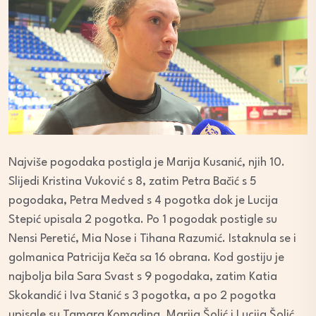
Najviše pogodaka postigla je Marija Kusanić, njih 10.
Slijedi Kristina Vuković s 8, zatim Petra Bačić s 5
pogodaka, Petra Medved s 4 pogotka dok je Lucija
Stepić upisala 2 pogotka. Po 1 pogodak postigle su
Nensi Peretić, Mia Nose i Tihana Razumić. Istaknula se i
golmanica Patricija Keča sa 16 obrana. Kod gostiju je
najbolja bila Sara Svast s 9 pogodaka, zatim Katia
Skokandić i Iva Stanić s 3 pogotka, a po 2 pogotka
upisale su Tamara Komadina, Marija Šolić i Lucija Šolić.