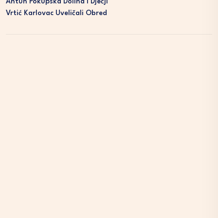
Antun Pokupska Dolina I Dječji
Vrtić Karlovac Uveličali Obred