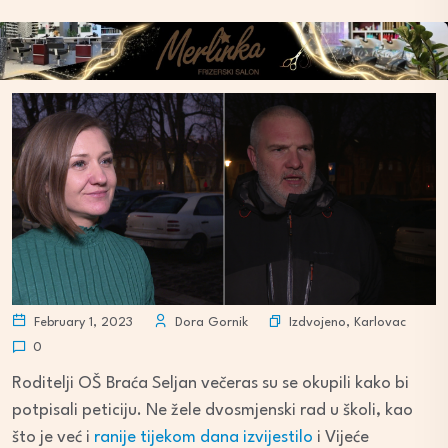
Izdvojeno
,
Karlovac
February 1, 2023
Dora Gornik
0
Roditelji OŠ Braća Seljan večeras su se okupili kako bi
potpisali peticiju. Ne žele dvosmjenski rad u školi, kao
što je već i
ranije tijekom dana izvijestilo
i Vijeće