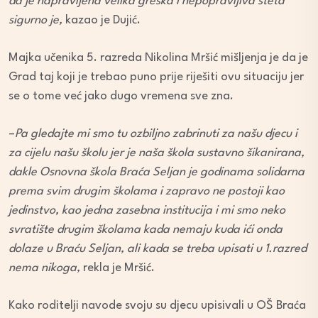
da je napravljena velika greška i nepopravljiva šteta
sigurno je,
kazao je Dujić.
Majka učenika 5. razreda Nikolina Mršić mišljenja je da je
Grad taj koji je trebao puno prije riješiti ovu situaciju jer
se o tome već jako dugo vremena sve zna.
–
Pa gledajte mi smo tu ozbiljno zabrinuti za našu djecu i
za cijelu našu školu jer je naša škola sustavno šikanirana,
dakle Osnovna škola Braća Seljan je godinama solidarna
prema svim drugim školama i zapravo ne postoji kao
jedinstvo, kao jedna zasebna institucija i mi smo neko
svratište drugim školama kada nemaju kuda ići onda
dolaze u Braću Seljan, ali kada se treba upisati u 1.razred
nema nikoga,
rekla je Mršić.
Kako roditelji navode svoju su djecu upisivali u OŠ Braća