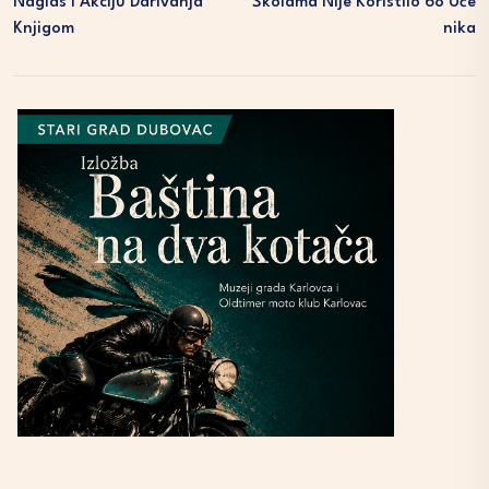
Naglas I Akciju Darivanja
Školama Nije Koristilo 68 Uče
Knjigom
Nika