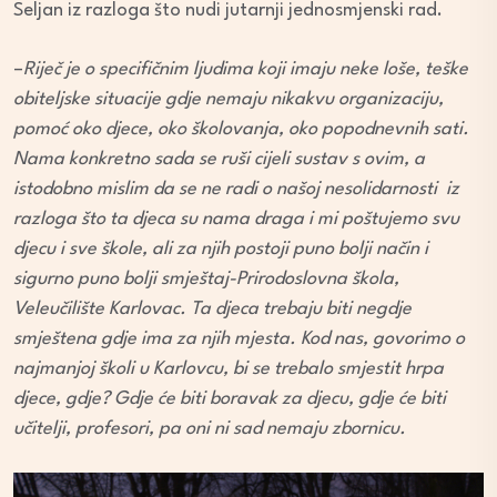
Seljan iz razloga što nudi jutarnji jednosmjenski rad.
–
Riječ je o specifičnim ljudima koji imaju neke loše, teške
obiteljske situacije gdje nemaju nikakvu organizaciju,
pomoć oko djece, oko školovanja, oko popodnevnih sati.
Nama konkretno sada se ruši cijeli sustav s ovim, a
istodobno mislim da se ne radi o našoj nesolidarnosti iz
razloga što ta djeca su nama draga i mi poštujemo svu
djecu i sve škole, ali za njih postoji puno bolji način i
sigurno puno bolji smještaj-Prirodoslovna škola,
Veleučilište Karlovac. Ta djeca trebaju biti negdje
smještena gdje ima za njih mjesta. Kod nas, govorimo o
najmanjoj školi u Karlovcu, bi se trebalo smjestit hrpa
djece, gdje? Gdje će biti boravak za djecu, gdje će biti
učitelji, profesori, pa oni ni sad nemaju zbornicu.