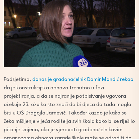
Podsjetimo,
danas je gradonačelnik Damir Mandić rekao
da je konstrukcijska obnova trenutno u fazi
projektiranja, a da se najranije potpisivanje ugovora
očekuje 23. ožujka što znači da bi djeca do tada mogla
biti u OŠ Dragojla Jarnević. Također kazao je kako se
čeka mišljenje vijeća roditelja svih škola kako bi se riješilo
pitanje smjena, ako je vjerovati gradonačelnikovim
prognozama obnova zgrade škole može se odraditi do