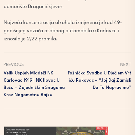
odmorištu Draganić sjever.
Najveća koncentracija alkohola izmjerena je kod 49-
godišnjeg vozača osobnog automobila u Karlovcu i
iznosila je 2,22 promila.
PREVIOUS
NEXT
Velik Uspjeh Mladeži NK
Fašnička Svadba U Dječjem Vrt
Karlovac 1919 I NK Ilovac U
Iću Rakovac – “joj Daj Zamisli
Beču – Zajedničkim Snagama
Da To Napravimo”
Kroz Nogometnu Bajku