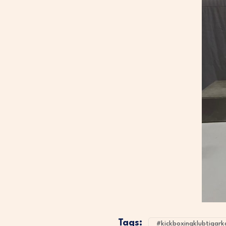
Tags:
#kickboxingklubtigark