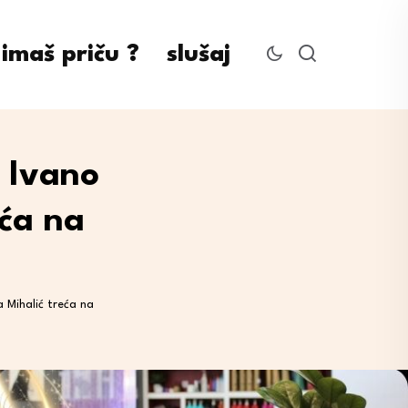
imaš priču ?
slušaj
: Ivano
eća na
i
a Mihalić treća na