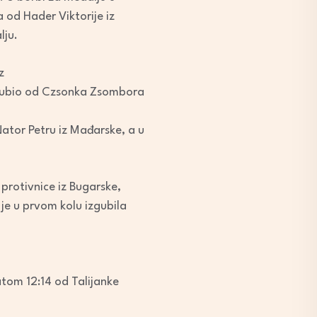
a od Hader Viktorije iz
lju.
z
izgubio od Czsonka Zsombora
Nator Petru iz Mađarske, a u
protivnice iz Bugarske,
 je u prvom kolu izgubila
atom 12:14 od Talijanke