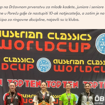
p na Državnom prvenstvu za mlađe kadete, juniore i seniore u
e u Poreču gdje će nastupiti 10-ak natjecatelja, a zatim je n
ipa za ringovne discipline,
najavili su iz kluba.