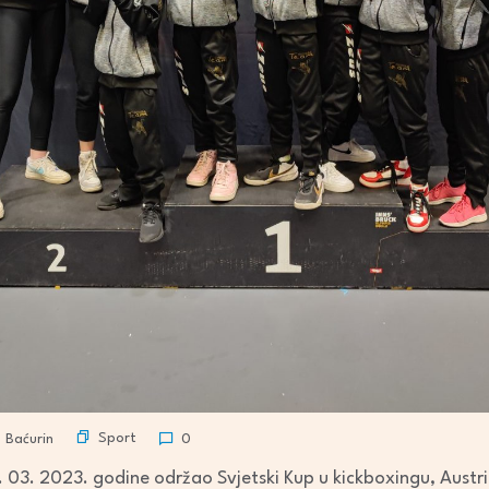
Sport
 Baćurin
0
. 03. 2023. godine održao Svjetski Kup u kickboxingu, Austri