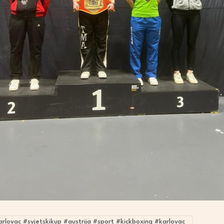
arlovac #svjetskikup #austrija #sport #kickboxing #karlovac