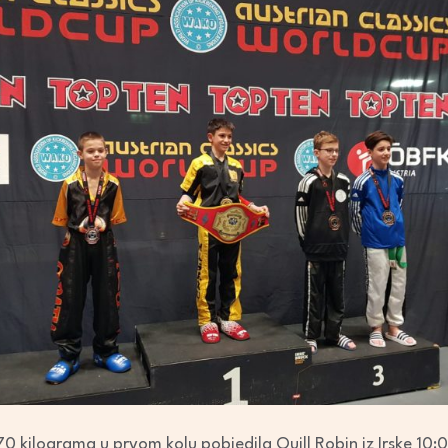
+70 kilograma u prvom kolu pobjedila Quill Robin iz Irske 10: