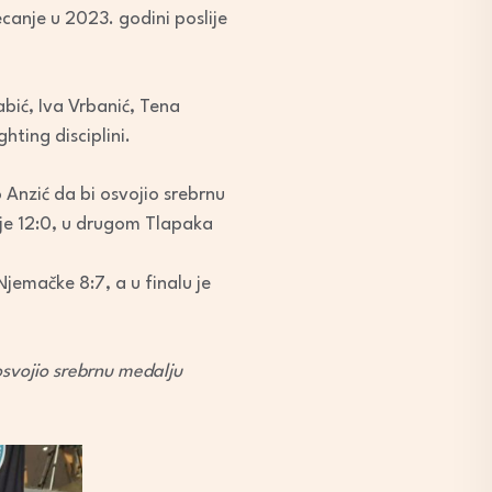
canje u 2023. godini poslije
abić, Iva Vrbanić, Tena
hting disciplini.
 Anzić da bi osvojio srebrnu
ije 12:0, u drugom Tlapaka
jemačke 8:7, a u finalu je
osvojio srebrnu medalju