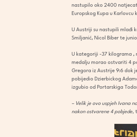
nastupilo oko 2400 natjecate
Europskog Kupa u Karlovcu k
U Austriji su nastupili mlađi
Smiljanić, Nicol Biber te juni
U kategoriji -37 kilograma , 
medalju morao ostvariti 4 po
Gregora iz Austrije 9:6 dok j
pobijedio Dzierbickog Adama 
izgubio od Portarskiga Todor
– Velik je ovo uspjeh Ivana 
nakon ostvarene 4 pobjede,
t