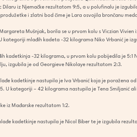
c Dilaru iz Njemačke rezultatom 9:5, a u polufinalu je izgubil
a produžetke i zlatni bod čime je Lara osvojila brončanu meda
 Margareta Mušnjak, borila se u prvom kolu s Viczian Vivien i
. U kategoriji mlađih kadeta -32 kilograma Niko Vrbanić je 
đih kadetkinja -32 kilograma, u prvom kolu pobijedila je 5:1 
ju, izgubila je od Georgieve Nikolaye rezultatom 2:3.
lađe kadetkinje nastupila je Iva Vrbanić koja je poražena od 
 U kategoriji – 42 kilograma nastupila je Tena Smiljanić ali
ke iz Mađarske rezultatom 1:2.
ađe kadetkinje nastupila je Nicol Biber te je izgubila rezult