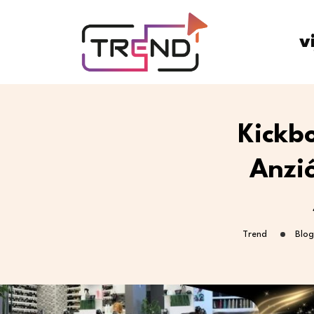
v
Kickbo
Anzić
Trend
Blog