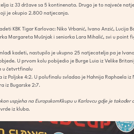
lja iz 33 države sa 5 kontinenata. Drugo je to najveće natje
oji je okupio 2.800 natjecanja.
 kadeti KBK Tigar Karlovac: Niko Vrbanić, Ivano Anzić, Lucija B
orka Margareta Mušnjak i seniorka Lara Mihalić, svi u point fig
mlađi kadeti, nastupilo je ukupno 25 natjecatelja pa je Ivano
bjede. U prvom kolu pobijedio je Burge Luia iz Velike Britan
e u četvrtfinalu
iz Poljske 4:2. U polufinalu svladao je Hahnija Raphaela iz N
a iz Bugarske 2:7.
nakon uspjeha na EuropskomKkupu u Karlovcu gdje je također 
vrde iz kluba.