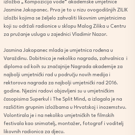
izložba „ Kompozicija vode“ akademske umjetnice
Jasmine Jakopanec. Prva je to u nizu ovogodišnjih ZILIK
izložbi kojima se željelo zahvaliti likovnim umjetnicima
koji su održali radionice u sklopu Malog Zilika u Centru
za pružanje usluga u zajednici Vladimir Nazor.
Jasmina Jakopanec mlada je umjetnica rođena u
Varaždinu. Dobitnica je nekoliko nagrada, zahvalnica i
diploma od koih su značajnije Nagrada akademije za
najbolji umjetnički rad u području novih medija i
rektorova nagrada za najbolji umjetnički rad 2016.
godine. Njezini radovi objavljeni su u umjetničkim
časopisima Superkul i The Split Mind, a izlagala je na
različitim grupnim izložbama u Hrvatskoj i inozemstvu.
Volontirala je i na nekoliko umjetničkih te filmskih
festivala kao snimatelj, montažer, fotograf i voditelj
likovnih radionica za djecu.