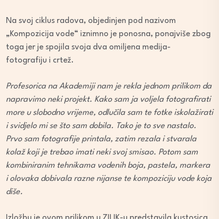
Na svoj ciklus radova, objedinjen pod nazivom
„Kompozicija vode“ iznimno je ponosna, ponajviše zbog
toga jer je spojila svoja dva omiljena medija-
fotografiju i crtež.
Profesorica na Akademiji nam je rekla jednom prilikom da
napravimo neki projekt. Kako sam ja voljela fotografirati
more u slobodno vrijeme, odlučila sam te fotke iskolažirati
i svidjelo mi se što sam dobila. Tako je to sve nastalo.
Prvo sam fotografije printala, zatim rezala i stvarala
kolaž koji je trebao imati neki svoj smisao. Potom sam
kombiniranim tehnikama vodenih boja, pastela, markera
i olovaka dobivala razne nijanse te kompoziciju vode koja
diše.
Izložbu je ovom prilikom u ZILIK-u predstavila kustosica