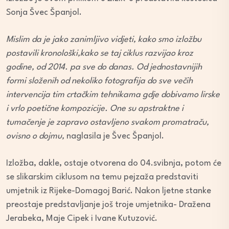
Sonja Švec Španjol.
Mislim da je jako zanimljivo vidjeti, kako smo izložbu
postavili kronološki,kako se taj ciklus razvijao kroz
godine, od 2014. pa sve do danas. Od jednostavnijih
formi složenih od nekoliko fotografija do sve večih
intervencija tim crtačkim tehnikama gdje dobivamo lirske
i vrlo poetične kompozicije. One su apstraktne i
tumačenje je zapravo ostavljeno svakom promatraču,
ovisno o dojmu,
naglasila je Švec Španjol.
Izložba, dakle, ostaje otvorena do 04.svibnja, potom će
se slikarskim ciklusom na temu pejzaža predstaviti
umjetnik iz Rijeke-Domagoj Barić. Nakon ljetne stanke
preostaje predstavljanje još troje umjetnika- Dražena
Jerabeka, Maje Cipek i Ivane Kutuzović.