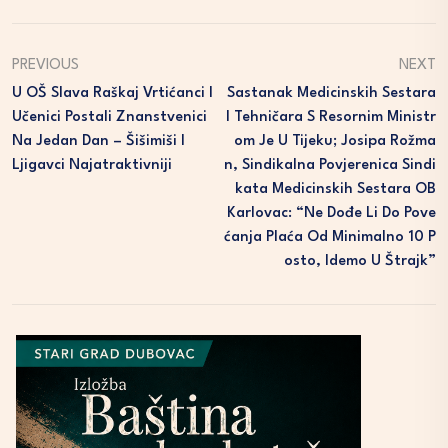
PREVIOUS
NEXT
U OŠ Slava Raškaj Vrtićanci I
Sastanak Medicinskih Sestara
Učenici Postali Znanstvenici
I Tehničara S Resornim Ministr
Na Jedan Dan – Šišimiši I
Om Je U Tijeku; Josipa Rožma
Ljigavci Najatraktivniji
N, Sindikalna Povjerenica Sindi
Kata Medicinskih Sestara OB
Karlovac: “Ne Dođe Li Do Pove
Ćanja Plaća Od Minimalno 10 P
Osto, Idemo U Štrajk”