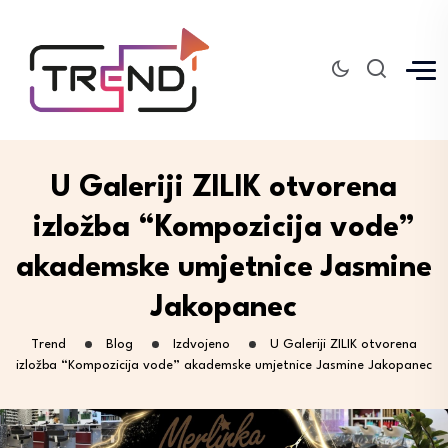
U Galeriji ZILIK otvorena
izložba “Kompozicija vode”
akademske umjetnice Jasmine
Jakopanec
Trend
Blog
Izdvojeno
U Galeriji ZILIK otvorena
izložba “Kompozicija vode” akademske umjetnice Jasmine Jakopanec