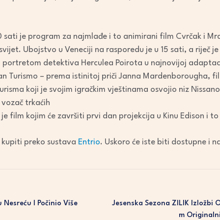
 sati je program za najmlađe i to animirani film Cvrčak i Mra
ijet. Ubojstvo u Veneciji na rasporedu je u 15 sati, a riječ j
im portretom detektiva Herculea Poirota u najnovijoj adapta
ran Turismo – prema istinitoj priči Janna Mardenborougha, fil
isma koji je svojim igračkim vještinama osvojio niz Nissano
 vozač trkaćih
 film kojim će završiti prvi dan projekcija u Kinu Edison i to
 kupiti preko sustava
Entrio
. Uskoro će iste biti dostupne i 
Nesreću I Počinio Više
Jesenska Sezona ZILIK Izložbi
M Originaln