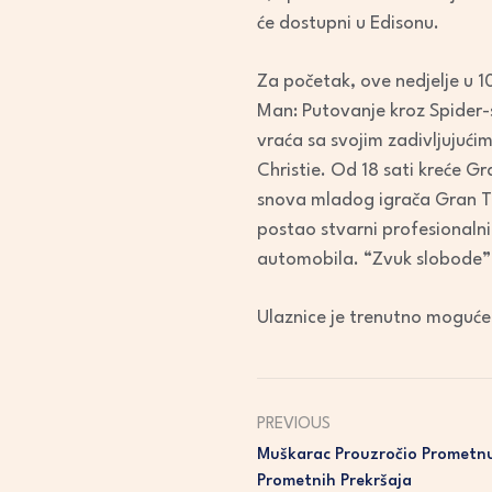
će dostupni u Edisonu.
Za početak, ove nedjelje u 10
Man: Putovanje kroz Spider-sv
vraća sa svojim zadivljujuć
Christie. Od 18 sati kreće G
snova mladog igrača Gran Tur
postao stvarni profesionalni
automobila. “Zvuk slobode” je
Ulaznice je trenutno moguće
PREVIOUS
Muškarac Prouzročio Prometnu 
Prometnih Prekršaja