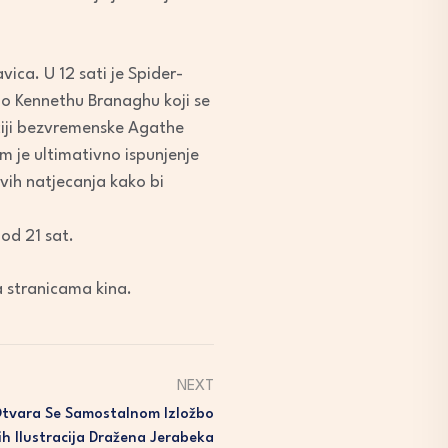
vica. U 12 sati je Spider-
e o Kennethu Branaghu koji se
ciji bezvremenske Agathe
m je ultimativno ispunjenje
vih natjecanja kako bi
 od 21 sat.
na stranicama kina.
NEXT
 Otvara Se Samostalnom Izložbo
ih Ilustracija Dražena Jerabeka