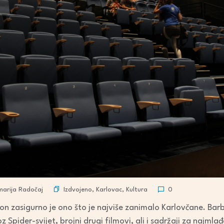
Izdvojeno
,
Karlovac
,
Kultura
arija Radočaj
0
on zasigurno je ono što je najviše zanimalo Karlovčane. Ba
 Spider-svijet, brojni drugi filmovi, ali i sadržaji za najmlađ