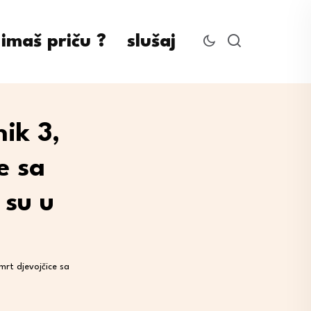
imaš priču ?
slušaj
ik 3,
e sa
 su u
mrt djevojčice sa