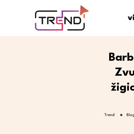
v
Barb
Zvu
žigi
Trend
Blo