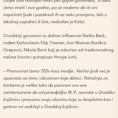
Uvijek smo nastojali imati pet sjajnih govornika, a tako
ćemo imati i ove godine, pa se nadamo da će oni
inspirirati ljude i potaknuti ih na neku promjenu, bilo u
lokalnoj zajednici ili šire
, nadodao je Katić.
Ovodišnji govornici su doktor influencer Natko Beck,
rođeni Karlovčanin Filip Trezner, Iron Woman Đurđica
Orepović, Nikola Borić koji je odustao od tradicionalnog
načina života i putopisac Hrvoje Jurić.
– Promovirat ćemo TEDx kroz medije. Većina ljudi već je
upoznato sa time i iskustvom koje dolazi. Potražnja za
kartama je velika tako da pozivam sve one
zainteresirane da od ponedjeljka 18.9. navrate u Gradsku
knjižnicu i preuzmu svoju ulaznicu koje su besplatne kao i
gotovo svi sadržaji u Gradskoj knjižnici.