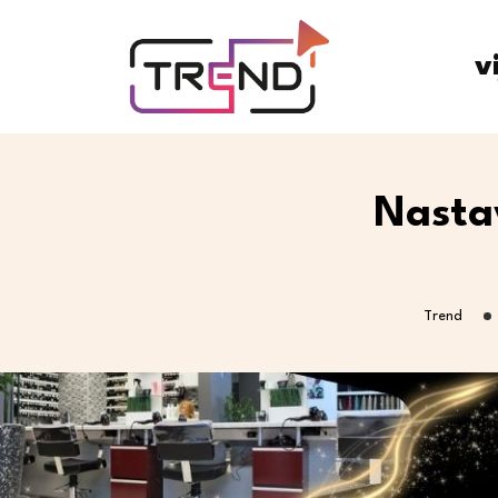
v
Nastav
Trend