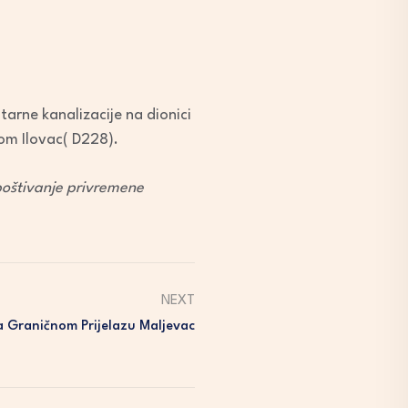
arne kanalizacije na dionici
com Ilovac( D228).
 poštivanje privremene
NEXT
 Graničnom Prijelazu Maljevac