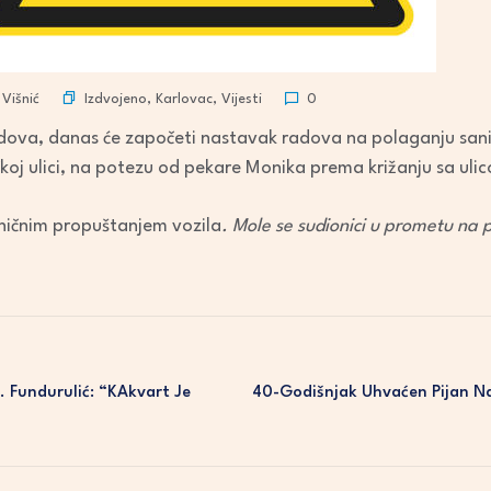
Izdvojeno
,
Karlovac
,
Vijesti
Višnić
0
dova, danas će započeti nastavak radova na polaganju sanit
oj ulici, na potezu od pekare Monika prema križanju sa uli
eničnim propuštanjem vozila
. Mole se sudionici u prometu na
. Fundurulić: “KAkvart Je
40-Godišnjak Uhvaćen Pijan Na