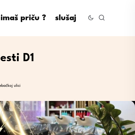
imaš priču ?
slušaj
esti D1
ačkoj ulici