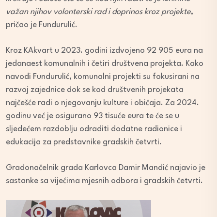
važan njihov volonterski rad i doprinos kroz projekte
,
pričao je Fundurulić.
Kroz KAkvart u 2023. godini izdvojeno 92 905 eura na
jedanaest komunalnih i četiri društvena projekta. Kako
navodi Fundurulić, komunalni projekti su fokusirani na
razvoj zajednice dok se kod društvenih projekata
najčešće radi o njegovanju kulture i običaja. Za 2024.
godinu već je osigurano 93 tisuće eura te će se u
sljedećem razdoblju odraditi dodatne radionice i
edukacija za predstavnike gradskih četvrti.
Gradonačelnik grada Karlovca Damir Mandić najavio je
sastanke sa vijećima mjesnih odbora i gradskih četvrti.