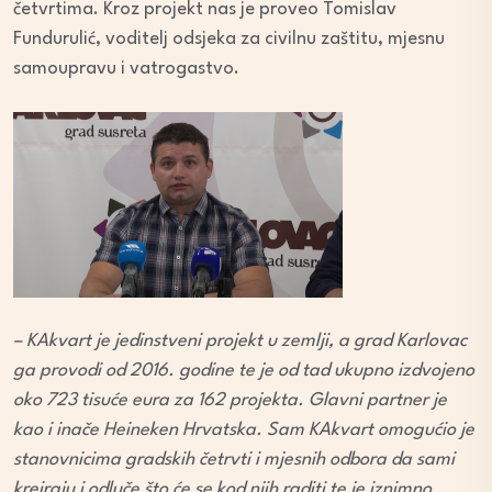
četvrtima. Kroz projekt nas je proveo Tomislav
Fundurulić, voditelj odsjeka za civilnu zaštitu, mjesnu
samoupravu i vatrogastvo.
– KAkvart je jedinstveni projekt u zemlji, a grad Karlovac
ga provodi od 2016. godine te je od tad ukupno izdvojeno
oko 723 tisuće eura za 162 projekta. Glavni partner je
kao i inače Heineken Hrvatska. Sam KAkvart omogućio je
stanovnicima gradskih četrvti i mjesnih odbora da sami
kreiraju i odluče što će se kod njih raditi te je iznimno