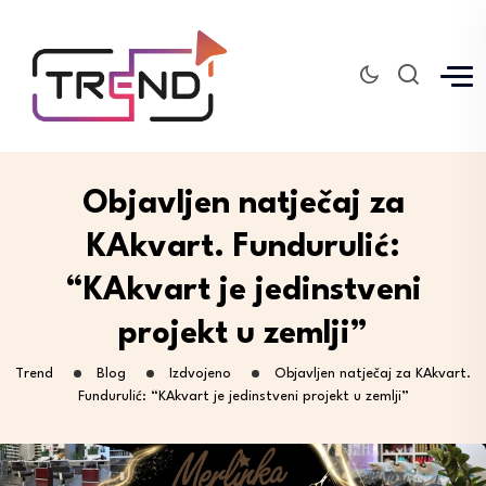
Objavljen natječaj za
KAkvart. Fundurulić:
“KAkvart je jedinstveni
projekt u zemlji”
Trend
Blog
Izdvojeno
Objavljen natječaj za KAkvart.
Fundurulić: “KAkvart je jedinstveni projekt u zemlji”