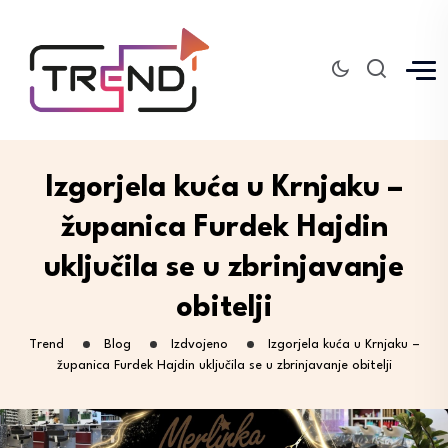
Izgorjela kuća u Krnjaku –
županica Furdek Hajdin
uključila se u zbrinjavanje
obitelji
Trend
Blog
Izdvojeno
Izgorjela kuća u Krnjaku –
županica Furdek Hajdin uključila se u zbrinjavanje obitelji