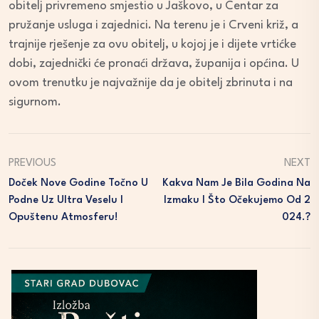
obitelj privremeno smjestio u Jaškovo, u Centar za
pružanje usluga i zajednici. Na terenu je i Crveni križ, a
trajnije rješenje za ovu obitelj, u kojoj je i dijete vrtićke
dobi, zajednički će pronaći država, županija i općina. U
ovom trenutku je najvažnije da je obitelj zbrinuta i na
sigurnom.
PREVIOUS
NEXT
Doček Nove Godine Točno U
Kakva Nam Je Bila Godina Na
Podne Uz Ultra Veselu I
Izmaku I Što Očekujemo Od 2
Opuštenu Atmosferu!
024.?