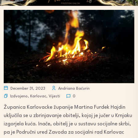
December 31, 2023
Andriana Baćurin
Izdvojeno
,
Karlovac
,
Vijesti
0
Županica Karlovacke županije Martina Furdek Hajdin
uključila se u zbrinjavanje obitelji, kojoj je jučer u Krnjaku
izgorjela kuća. Inače, obitelj je u sustavu socijalne skrbi,
pa je Područni ured Zavoda za socijalni rad Karlovac