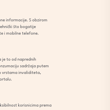
jene informacije. S obzirom
tehnički što bogatije
te i mobilne telefone.
a je to od naprednih
 konzumaciju sadržaja putem
m vrstama invaliditeta,
ortalu.
eksibilnost korisnicima prema