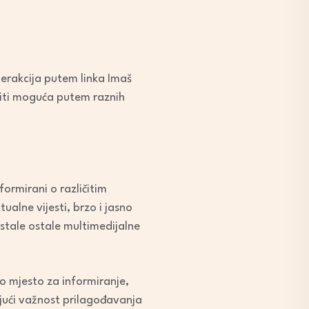
erakcija putem linka Imaš
 biti moguća putem raznih
ormirani o različitim
ualne vijesti, brzo i jasno
ostale ostale multimedijalne
o mjesto za informiranje,
ajući važnost prilagođavanja