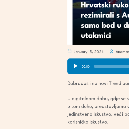
January 15, 2024
Anamari
Audio
00:00
Player
Dobrodošli na novi Trend por
U digitalnom dobu, gdje se sv
u tom duhu, predstavljamo v
jedinstveno iskustvo, već i p
korisničko iskustvo.