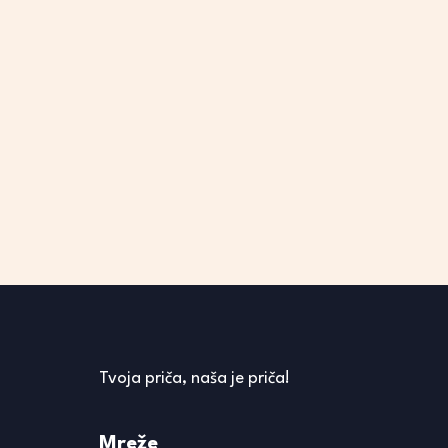
Tvoja priča, naša je priča!
Mreže