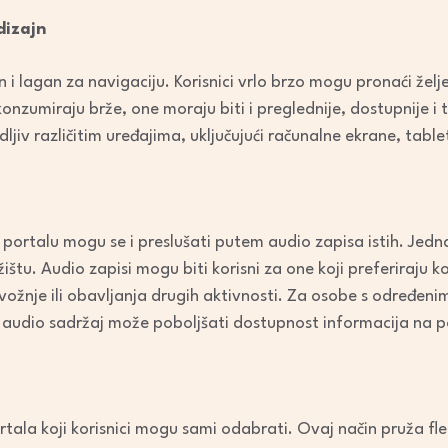
dizajn
 i lagan za navigaciju. Korisnici vrlo brzo mogu pronaći žel
konzumiraju brže, one moraju biti i preglednije, dostupnije i 
dljiv različitim uređajima, uključujući računalne ekrane, table
portalu mogu se i preslušati putem audio zapisa istih. Jedn
štu. Audio zapisi mogu biti korisni za one koji preferiraju
 vožnje ili obavljanja drugih aktivnosti. Za osobe s određeni
ih, audio sadržaj može poboljšati dostupnost informacija na p
ortala koji korisnici mogu sami odabrati. Ovaj način pruža fl