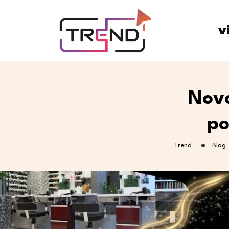
v
Novo
po
Trend
Blog