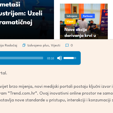
Izdvojeno plus
,
Vijesti
ja Radočaj
0
Use
03:10
Up/Down
Arrow
tal.
keys
to
ijet brzo mijenja, novi medijski portali postaju ključni izvor
increase
am “Trend.com.hr”. Ovaj inovativni online prostor ne samo
or
ostavlja nove standarde u pristupu, interakciji i konzumaciji
decrease
volume.