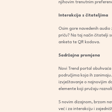
njihovim trenutnim preferenc
Interakcija s čitateljima
Osim gore navedenih audio z
priču? Na taj način čitatelji
anketa te QR kodova.
Sadržajna promjena
Novi Trend portal obuhvaća 
područjima koja ih zanimaju. 
izvještavanje o najnovijim d
elemente koji pružaju raznoli
S novim dizajnom, brzom nav
već i za interakciju i zajed