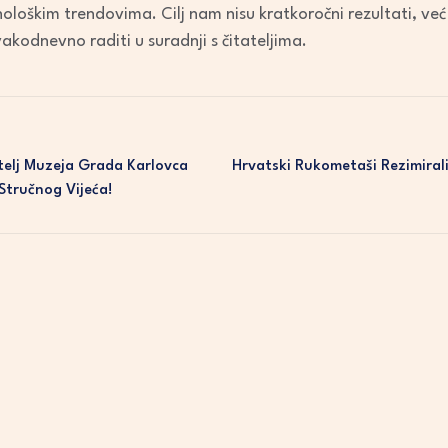
ološkim trendovima. Cilj nam nisu kratkoročni rezultati, ve
kodnevno raditi u suradnji s čitateljima.
elj Muzeja Grada Karlovca
Hrvatski Rukometaši Rezimirali
Stručnog Vijeća!