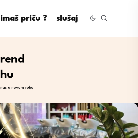
imaš priču ?
slušaj
Trend
uhu
danas u novom ruhu