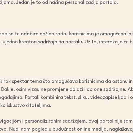
ijama. Jedan je to od načina personalizacija portala.
apisa te odabira načina rada, korisnicima je omogućena int
 su ujedno kreatori sadržaja na portalu. Uz to, interakcija će
širok spektar tema što omogućava korisnicima da ostanu inf
Dakle, osim vizaulne promjene dolazi i do one sadržajne. Akt
ogađajima. Portali kombinira tekst, sliku, videozapise kao i 
ko iskustvo čitateljima.
igacijom i personaliziranim sadržajem, ovaj portal nije sam
ništvo. Nudi nam pogled u budućnost online medija, naglašav