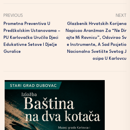
PREVIOUS
NEXT
Prometna Preventiva U
Glazbenik Hrvatskih Korijena
Predškolskim Ustanovama –
Napisao Aranžman Za “Ne Dir
PU Karlovačka Uručila Djeci
Ajte Mi Ravnicu”, Odsvirao Sv
Edukativne Setove I Dječje
E Instrumente, A Sad Posjetio
Guralice
Nacionalno Svetište Svetog J
Osipa U Karlovcu