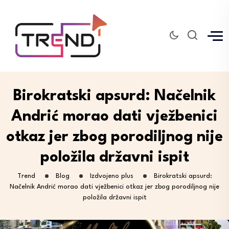
Birokratski apsurd: Načelnik
Andrić morao dati vježbenici
otkaz jer zbog porodiljnog nije
položila državni ispit
Trend
Blog
Izdvojeno plus
Birokratski apsurd:
Načelnik Andrić morao dati vježbenici otkaz jer zbog porodiljnog nije
položila državni ispit