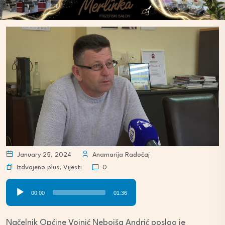
January 25, 2024
Anamarija Radočaj
Izdvojeno plus
,
Vijesti
0
Audio
00:00
01:36
Player
Načelnik Općine Vojnić Nebojša Andrić poslao je