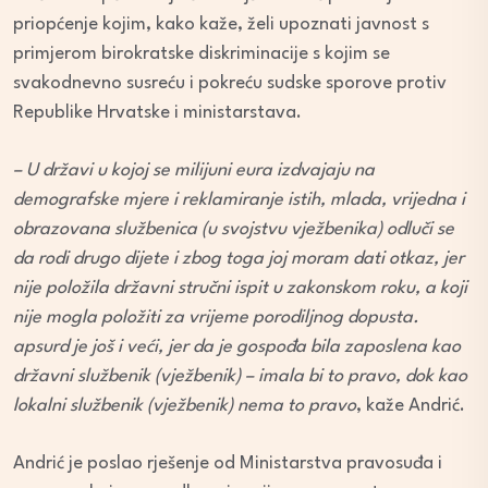
priopćenje kojim, kako kaže, želi upoznati javnost s
primjerom birokratske diskriminacije s kojim se
svakodnevno susreću i pokreću sudske sporove protiv
Republike Hrvatske i ministarstava.
– U državi u kojoj se milijuni eura izdvajaju na
demografske mjere i reklamiranje istih, mlada, vrijedna i
obrazovana službenica (u svojstvu vježbenika) odluči se
da rodi drugo dijete i zbog toga joj moram dati otkaz, jer
nije položila državni stručni ispit u zakonskom roku, a koji
nije mogla položiti za vrijeme porodiljnog dopusta.
apsurd je još i veći, jer da je gospođa bila zaposlena kao
državni službenik (vježbenik) – imala bi to pravo, dok kao
lokalni službenik (vježbenik) nema to pravo
, kaže Andrić.
Andrić je poslao rješenje od Ministarstva pravosuđa i