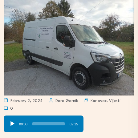
Karlovac
,
Vijesti
February 2, 2024
Dora Gornik
0
Audio
00:00
02:15
Player