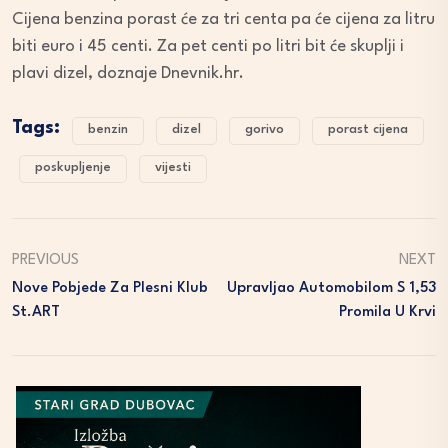
Cijena benzina porast će za tri centa pa će cijena za litru
biti euro i 45 centi. Za pet centi po litri bit će skuplji i
plavi dizel, doznaje Dnevnik.hr.
Tags:
benzin
dizel
gorivo
porast cijena
poskupljenje
vijesti
PREVIOUS
NEXT
Nove Pobjede Za Plesni Klub
Upravljao Automobilom S 1,53
St.ART
Promila U Krvi