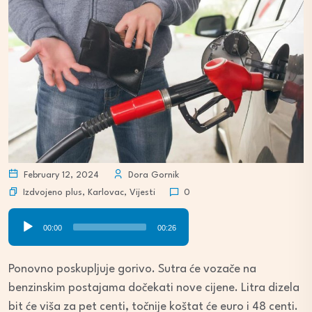
February 12, 2024
Dora Gornik
Izdvojeno plus
,
Karlovac
,
Vijesti
0
Audio
00:00
00:26
Player
Ponovno poskupljuje gorivo. Sutra će vozače na
benzinskim postajama dočekati nove cijene. Litra dizela
bit će viša za pet centi, točnije koštat će euro i 48 centi.