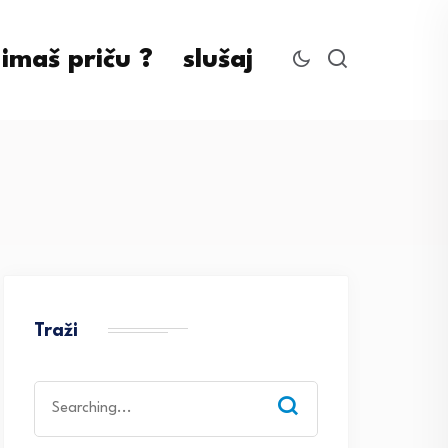
imaš priču ?
slušaj
Traži
Search
for: