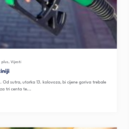
 plus
,
Vijesti
iniji
. Od sutra, utorka 13. kolovoza, bi cijene goriva trebale
za tri centa te...