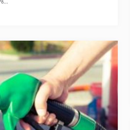
78...