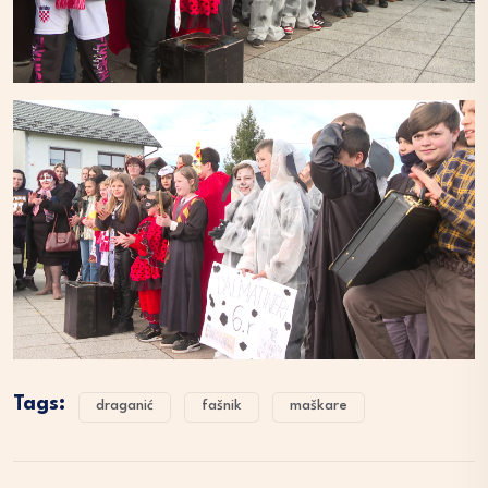
Tags:
draganić
fašnik
maškare