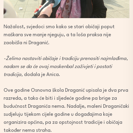
Nažalost, svjedoci smo kako se stari običaji poput
maškara sve manje njeguju, a ta loša praksa nije
zaobišla ni Draganić.
-Želimo nastaviti običaje i tradiciju prenositi najmlađima,
nadam se da će ovaj maskenbal zaživjeti i postati
tradicija,
dodala je Anica.
Ove godine Osnovna škola Draganić upisala je dva prva
razreda, a tako će biti i sljedeće godine pa brige za
budućnost Draganića nema. Nadalje, maleni Draganičaki
sudjeluju tijekom cijele godine u događajima koje
organizira općina, pa za opstojnost tradicije i običaja
također nema straha.