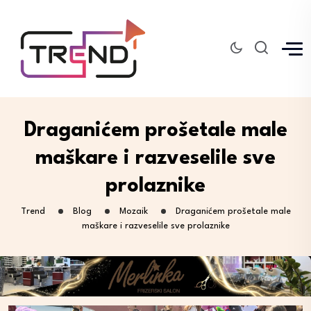
Draganićem prošetale male
maškare i razveselile sve
prolaznike
Trend
Blog
Mozaik
Draganićem prošetale male
maškare i razveselile sve prolaznike