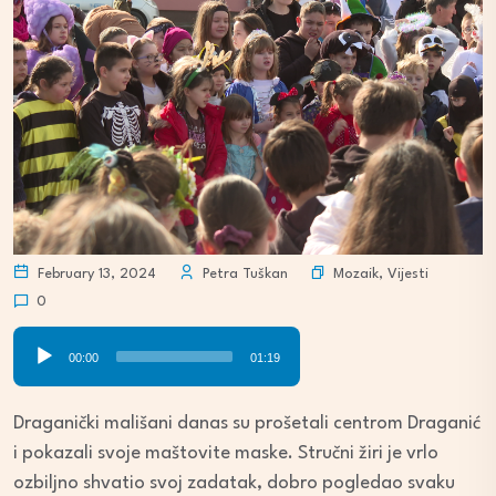
Mozaik
,
Vijesti
February 13, 2024
Petra Tuškan
0
Audio
00:00
01:19
Player
Draganički mališani danas su prošetali centrom Draganić
i pokazali svoje maštovite maske. Stručni žiri je vrlo
ozbiljno shvatio svoj zadatak, dobro pogledao svaku