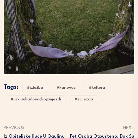
Tags:
#izložba
#karlovac
#kultura
#uskrsukarlovačkojzvijezdi
#zvijezda
PREVIOUS
NEXT
Iz Obiteljske Kuće U Ogulinu
Pet Osoba Otpušteno, Dok Su