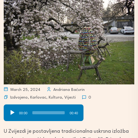
March 25, 2024
Andriana Baćurin
Izdvojeno
,
Karlovac
,
Kultura
,
Vijesti
0
Audio
00:00
00:40
Player
U Zvijezdi je postavljena tradicionalna uskrsna izložba