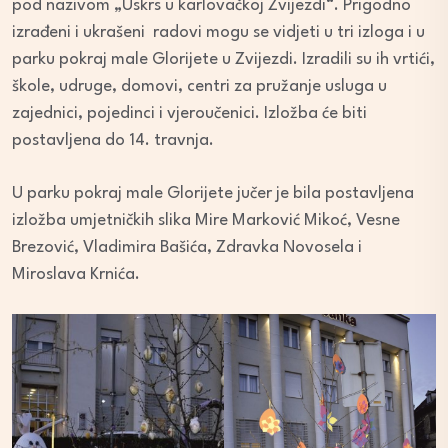
pod nazivom „Uskrs u karlovačkoj Zvijezdi“. Prigodno
izrađeni i ukrašeni radovi mogu se vidjeti u tri izloga i u
parku pokraj male Glorijete u Zvijezdi. Izradili su ih vrtići,
škole, udruge, domovi, centri za pružanje usluga u
zajednici, pojedinci i vjeroučenici. Izložba će biti
postavljena do 14. travnja.
U parku pokraj male Glorijete jučer je bila postavljena
izložba umjetničkih slika Mire Marković Mikoć, Vesne
Brezović, Vladimira Bašića, Zdravka Novosela i
Miroslava Krnića.