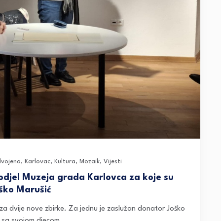
dvojeno
,
Karlovac
,
Kultura
,
Mozaik
,
Vijesti
i odjel Muzeja grada Karlovca za koje su
oško Marušić
e za dvije nove zbirke. Za jednu je zaslužan donator Joško
 sa svojom djecom...