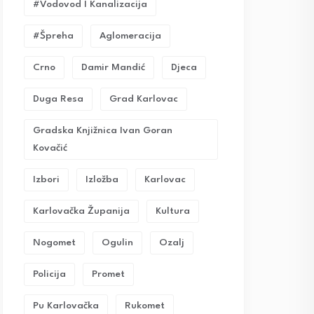
#vodovod I Kanalizacija
#Špreha
Aglomeracija
Crno
Damir Mandić
Djeca
Duga Resa
Grad Karlovac
Gradska Knjižnica Ivan Goran
Kovačić
Izbori
Izložba
Karlovac
Karlovačka Županija
Kultura
Nogomet
Ogulin
Ozalj
Policija
Promet
Pu Karlovačka
Rukomet