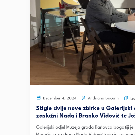
Andriana Baćurin
December 4, 2024
Iz
Stigle dvije nove zbirke u Galerijsk
zaslužni Nada i Branko Vidović te J
Galerijski odjel Muzeja grada Karlovca bogatiji j
Marušić, a za drugu Nada Vidović koja je zajedno