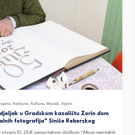
vojeno
,
Karlovac
,
Kultura
,
Mozaik
,
Vijesti
edjeljak u Gradskom kazalištu Zorin dom
nih fotografija” Siniše Reberskog
se otvara 51. ZILIK samostalnom izložbom “Album mentalnih