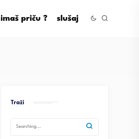
imaš priču ?
slušaj
Traži
Search
for: