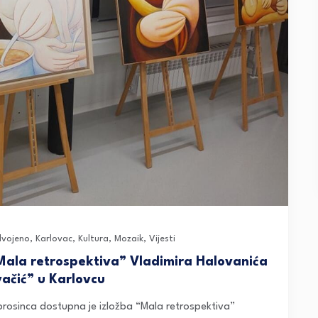
dvojeno
,
Karlovac
,
Kultura
,
Mozaik
,
Vijesti
“Mala retrospektiva” Vladimira Halovanića
vačić” u Karlovcu
 prosinca dostupna je izložba “Mala retrospektiva”