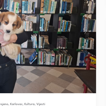
vojeno
,
Karlovac
,
Kultura
,
Vijesti