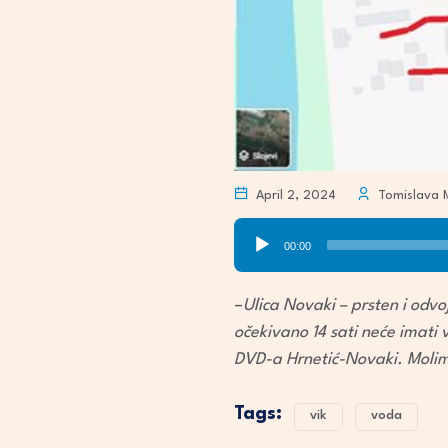
April 2, 2024
Tomislava 
Audio
00:00
Player
–
Ulica Novaki – prsten i odvo
očekivano 14 sati neće imati
DVD-a Hrnetić-Novaki. Moli
Tags:
vik
voda