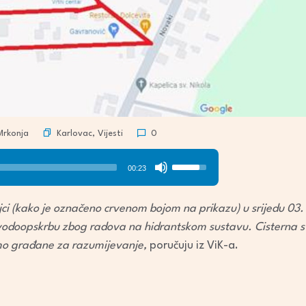
Karlovac
,
Vijesti
Mrkonja
0
Use
00:23
Up/Down
Arrow
jci (kako je označeno crvenom bojom na prikazu) u srijedu 03. 
keys
 vodoopskrbu zbog radova na hidrantskom sustavu. Cisterna s
to
mo građane za razumijevanje,
poručuju iz ViK-a.
increase
or
decrease