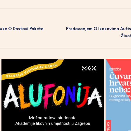
volume.
uke O Dostavi Paketa
Predavanjem O Izazovima Auti
Živo