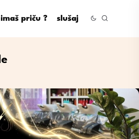
imaš priču ?
slušaj
de