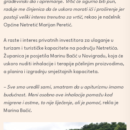
građevinski dio i opremanje. Vrtić će sigurno biti pun,
raduje me činjenica da će uskoro morati ići i proširenje jer
postoji veliki interes trenutno za vrtić,
rekao je načelnik
Općine Netretić Marijan Peretić.
A raste i interes privatnih investitora za ulaganje u
turizam i turističke kapacitete na području Netretića.
Županica je posjetila Marinu Bačić u Novigradu, koja će
uskoro nuditi inhalacije i terapije pčelinjim proizvodima,
a planira i izgradnju smještajnih kapaciteta.
– Sve smo uredili sami, smatram da u apiturizmu imamo
budućnost. Meni osobno ove inhalacije pomažu kod
migrene i astme, to nije liječenje, ali je pomoć,
rekla je
Marina Bačić.