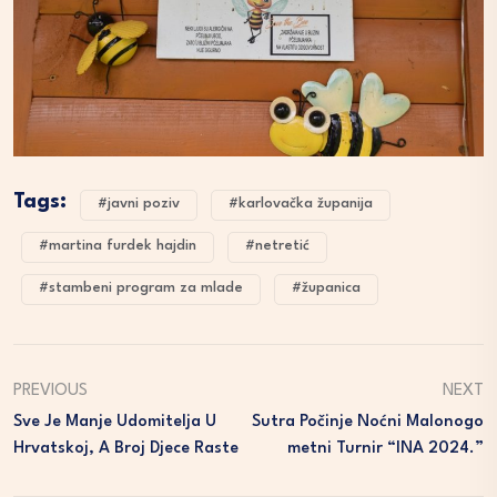
Tags:
#javni poziv
#karlovačka županija
#martina furdek hajdin
#netretić
#stambeni program za mlade
#županica
PREVIOUS
NEXT
Sve Je Manje Udomitelja U
Sutra Počinje Noćni Malonogo
Hrvatskoj, A Broj Djece Raste
Metni Turnir “INA 2024.”