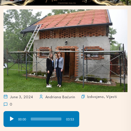
Izdvojeno
,
Vijesti
June 3, 2024
Andriana Baćurin
0
Audio
00:00
03:53
Player