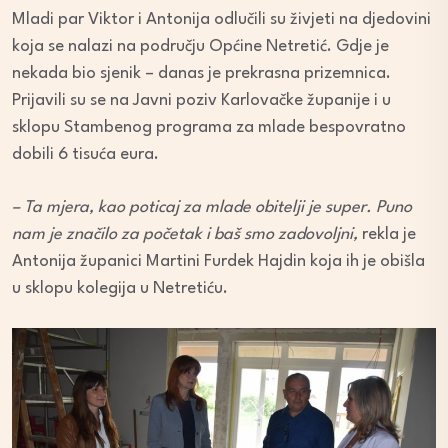
Mladi par Viktor i Antonija odlučili su živjeti na djedovini
koja se nalazi na području Općine Netretić. Gdje je
nekada bio sjenik – danas je prekrasna prizemnica.
Prijavili su se na Javni poziv Karlovačke županije i u
sklopu Stambenog programa za mlade bespovratno
dobili 6 tisuća eura.
– Ta mjera, kao poticaj za mlade obitelji je super. Puno
nam je značilo za početak i baš smo zadovoljni,
rekla je
Antonija županici Martini Furdek Hajdin koja ih je obišla
u sklopu kolegija u Netretiću.