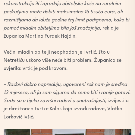
rekonstrukciju ili izgradnju obiteljske kuće na ruralnim
područjima može dobiti maksimalno 15 tisuća eura, ali
razmišljamo da iduće godine taj limit podignemo, kako bi
pomoć mladim obiteljima bila još značajnija,
rekla je
županica Martina Furdek Hajdin.
Većini mladih obitelji neophodan je i vrtić, što u
Netretiću uskoro više neće biti problem. Županica se
uvjerila: vrtić je pod krovom.
– Radovi dobro napreduju, ugovoreni rok nam je sredina
12 mjeseca, ali ja sam sigurna da ćemo biti i ranije gotovi.
Sada su u tijeku završni radovi u unutrašnjosti,
izvijestila
je direktorica tvrtke Kolos koja izvodi radove, Vlatka
Lorković Ivšić.