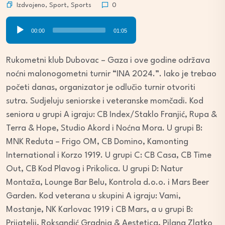
Izdvojeno
,
Sport
,
Sports
0
Audio
00:00
01:05
Player
Rukometni klub Dubovac – Gaza i ove godine održava
noćni malonogometni turnir “INA 2024.”. Iako je trebao
početi danas, organizator je odlučio turnir otvoriti
sutra. Sudjeluju seniorske i veteranske momčadi. Kod
seniora u grupi A igraju: CB Index/Staklo Franjić, Rupa &
Terra & Hope, Studio Akord i Noćna Mora. U grupi B:
MNK Reduta – Frigo OM, CB Domino, Kamonting
International i Korzo 1919. U grupi C: CB Casa, CB Time
Out, CB Kod Plavog i Prikolica. U grupi D: Natur
Montaža, Lounge Bar Belu, Kontrola d.o.o. i Mars Beer
Garden. Kod veterana u skupini A igraju: Vami,
Mostanje, NK Karlovac 1919 i CB Mars, a u grupi B:
Prijatelji, Roksandić Gradnja & Aestetica, Pilana Zlatko