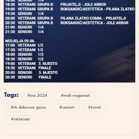
Tags:
#ina 2024
#mali nogomet
#rk dubovac gaza
#seniori
#turnir
#veterani