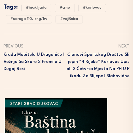
Tags:
#biciklijada
#crno
#karlovac
#udruga 110. zng/hv
#vojišnica
PREVIOUS
NEXT
Krađa Mobitela U Draganiću I
Članovi Športskog Društva Sli
Vožnja Sa Skoro 2 Promila U
Jepih “4 Rijeke” Karlovac Upis
Dugoj Resi
Ali 2 Četvrta Mjesta Na PH U P
Ikadu Za Slijepe I Slabovidne