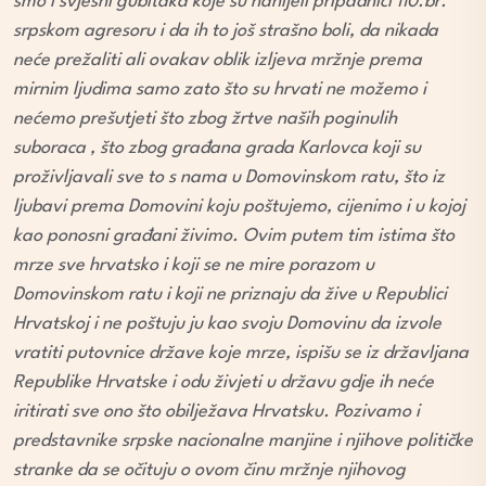
smo i svjesni gubitaka koje su nanijeli pripadnici 110.br.
srpskom agresoru i da ih to još strašno boli, da nikada
neće prežaliti ali ovakav oblik izljeva mržnje prema
mirnim ljudima samo zato što su hrvati ne možemo i
nećemo prešutjeti što zbog žrtve naših poginulih
suboraca , što zbog građana grada Karlovca koji su
proživljavali sve to s nama u Domovinskom ratu, što iz
ljubavi prema Domovini koju poštujemo, cijenimo i u kojoj
kao ponosni građani živimo. Ovim putem tim istima što
mrze sve hrvatsko i koji se ne mire porazom u
Domovinskom ratu i koji ne priznaju da žive u Republici
Hrvatskoj i ne poštuju ju kao svoju Domovinu da izvole
vratiti putovnice države koje mrze, ispišu se iz državljana
Republike Hrvatske i odu živjeti u državu gdje ih neće
iritirati sve ono što obilježava Hrvatsku. Pozivamo i
predstavnike srpske nacionalne manjine i njihove političke
stranke da se očituju o ovom činu mržnje njihovog