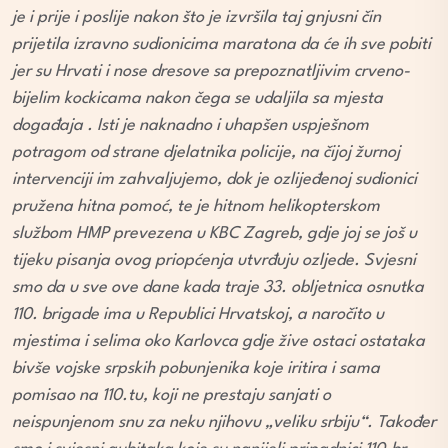
je i prije i poslije nakon što je izvršila taj gnjusni čin
prijetila izravno sudionicima maratona da će ih sve pobiti
jer su Hrvati i nose dresove sa prepoznatljivim crveno-
bijelim kockicama nakon čega se udaljila sa mjesta
događaja . Isti je naknadno i uhapšen uspješnom
potragom od strane djelatnika policije, na čijoj žurnoj
intervenciji im zahvaljujemo, dok je ozlijeđenoj sudionici
pružena hitna pomoć, te je hitnom helikopterskom
službom HMP prevezena u KBC Zagreb, gdje joj se još u
tijeku pisanja ovog priopćenja utvrđuju ozljede. Svjesni
smo da u sve ove dane kada traje 33. obljetnica osnutka
110. brigade ima u Republici Hrvatskoj, a naročito u
mjestima i selima oko Karlovca gdje žive ostaci ostataka
bivše vojske srpskih pobunjenika koje iritira i sama
pomisao na 110.tu, koji ne prestaju sanjati o
neispunjenom snu za neku njihovu „veliku srbiju“. Također