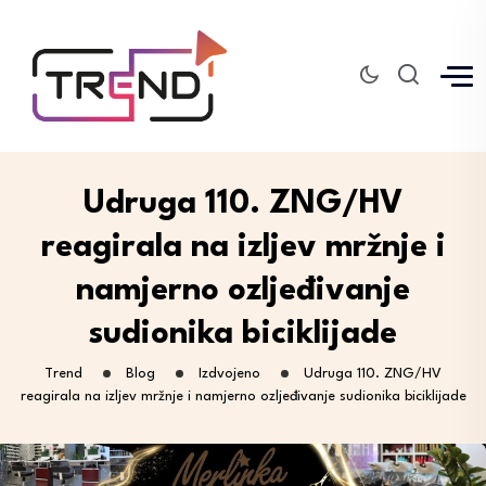
Udruga 110. ZNG/HV
reagirala na izljev mržnje i
namjerno ozljeđivanje
sudionika biciklijade
Trend
Blog
Izdvojeno
Udruga 110. ZNG/HV
reagirala na izljev mržnje i namjerno ozljeđivanje sudionika biciklijade