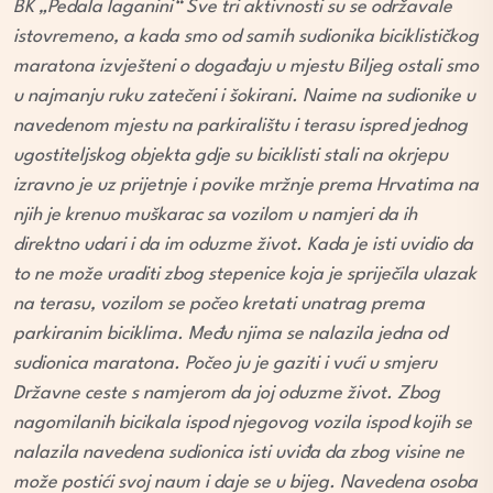
BK „Pedala laganini“ Sve tri aktivnosti su se održavale
istovremeno, a kada smo od samih sudionika biciklističkog
maratona izvješteni o događaju u mjestu Biljeg ostali smo
u najmanju ruku zatečeni i šokirani. Naime na sudionike u
navedenom mjestu na parkiralištu i terasu ispred jednog
ugostiteljskog objekta gdje su biciklisti stali na okrjepu
izravno je uz prijetnje i povike mržnje prema Hrvatima na
njih je krenuo muškarac sa vozilom u namjeri da ih
direktno udari i da im oduzme život. Kada je isti uvidio da
to ne može uraditi zbog stepenice koja je spriječila ulazak
na terasu, vozilom se počeo kretati unatrag prema
parkiranim biciklima. Među njima se nalazila jedna od
sudionica maratona. Počeo ju je gaziti i vući u smjeru
Državne ceste s namjerom da joj oduzme život. Zbog
nagomilanih bicikala ispod njegovog vozila ispod kojih se
nalazila navedena sudionica isti uviđa da zbog visine ne
može postići svoj naum i daje se u bijeg. Navedena osoba