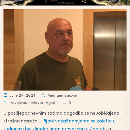
June 29, 2024
Andriana Baćurin
Izdvojeno
,
Karlovac
,
Vijesti
0
U poslijepodnevnim satima dogodila se neuobičajena i
strašna nesreća –
Pijani vozač namjerno se zaletio u
sudionicu biciklijade; hitno prevezena u Zagreb
, a