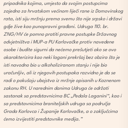
pripadnika kojima, umjesto da svojim postupcima
zajedno za hrvatskom većinom liječi rane iz Domovinskog
rata, isti siju mržnju prema svemu što nije srpsko i državi
gdje žive kao punopravni građani. Udruga 110. br.
ZNG/HV će pomno pratiti pravne postupke Državnog
odvjetništva i MUP-a PU Karlovačke protiv navedene
osobe i budite sigurni da nećemo prešutjeti ako se ovo
okarakterizira kao neki lagani prekršaj bez obzira što je
isti navodno bio u alkoholiziranom stanju i nije bio
uračunljiv, ali iz njegovih postupaka razvidno je da se
radi o pokušaju ubojstva iz mržnje opisanih u Kaznenom
zakonu RH. U narednim danima Udruga će održati
sastanak sa predstavnicima BC „Pedala Laganini“, kao i
sa predstavnicima braniteljskih udruga sa područja
Grada Karlovca i Županije Karlovačke, a o zaključcima
ćemo izvijestiti predstavnike medija.”