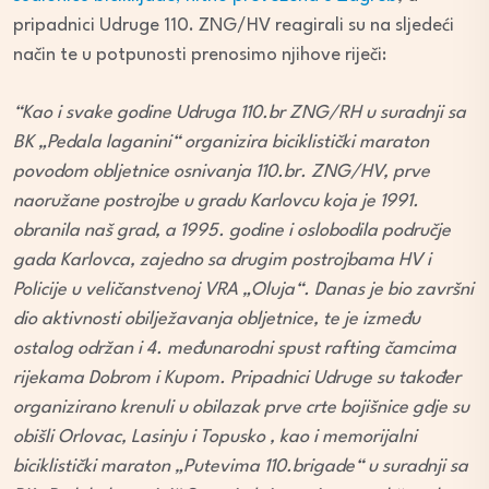
pripadnici Udruge 110. ZNG/HV reagirali su na sljedeći
način te u potpunosti prenosimo njihove riječi:
“Kao i svake godine Udruga 110.br ZNG/RH u suradnji sa
BK „Pedala laganini“ organizira biciklistički maraton
povodom obljetnice osnivanja 110.br. ZNG/HV, prve
naoružane postrojbe u gradu Karlovcu koja je 1991.
obranila naš grad, a 1995. godine i oslobodila područje
gada Karlovca, zajedno sa drugim postrojbama HV i
Policije u veličanstvenoj VRA „Oluja“. Danas je bio završni
dio aktivnosti obilježavanja obljetnice, te je između
ostalog održan i 4. međunarodni spust rafting čamcima
rijekama Dobrom i Kupom. Pripadnici Udruge su također
organizirano krenuli u obilazak prve crte bojišnice gdje su
obišli Orlovac, Lasinju i Topusko , kao i memorijalni
biciklistički maraton „Putevima 110.brigade“ u suradnji sa